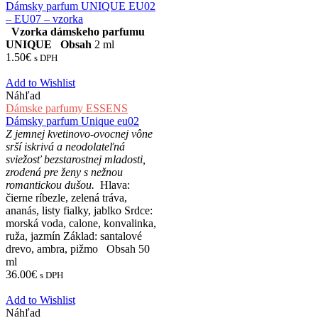
Dámsky parfum UNIQUE EU02
– EU07 – vzorka
Vzorka dámskeho parfumu
UNIQUE
Obsah
2 ml
1.50
€
s DPH
Add to Wishlist
Náhľad
Dámske parfumy ESSENS
Dámsky parfum Unique eu02
Z jemnej kvetinovo-ovocnej vône
srší iskrivá a neodolateľná
sviežosť bezstarostnej mladosti,
zrodená pre ženy s nežnou
romantickou dušou.
Hlava:
čierne ríbezle, zelená tráva,
ananás, listy fialky, jablko Srdce:
morská voda, calone, konvalinka,
ruža, jazmín Základ: santalové
drevo, ambra, pižmo Obsah 50
ml
36.00
€
s DPH
Add to Wishlist
Náhľad