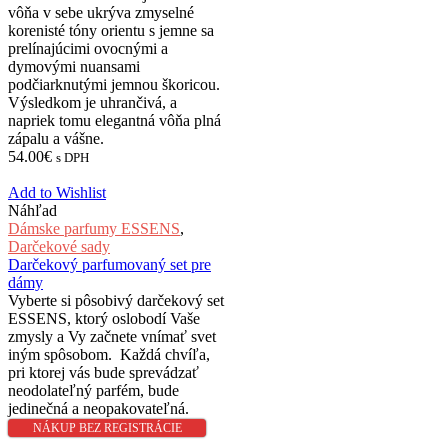
vôňa v sebe ukrýva zmyselné
korenisté tóny orientu s jemne sa
prelínajúcimi ovocnými a
dymovými nuansami
podčiarknutými jemnou škoricou.
Výsledkom je uhrančivá, a
napriek tomu elegantná vôňa plná
zápalu a vášne.
54.00
€
s DPH
Add to Wishlist
Náhľad
Dámske parfumy ESSENS
,
Darčekové sady
Darčekový parfumovaný set pre
dámy
Vyberte si pôsobivý darčekový set
ESSENS, ktorý oslobodí Vaše
zmysly a Vy začnete vnímať svet
iným spôsobom. Každá chvíľa,
pri ktorej vás bude sprevádzať
neodolateľný parfém, bude
jedinečná a neopakovateľná.
NÁKUP BEZ REGISTRÁCIE