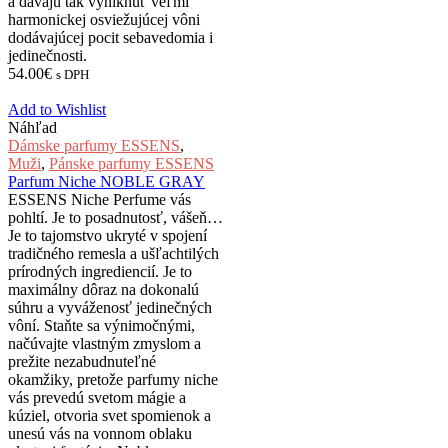
a dávajú tak vyniknúť veľmi
harmonickej osviežujúcej vôni
dodávajúcej pocit sebavedomia i
jedinečnosti.
54.00
€
s DPH
Add to Wishlist
Náhľad
Dámske parfumy ESSENS
,
Muži
,
Pánske parfumy ESSENS
Parfum Niche NOBLE GRAY
ESSENS Niche Perfume vás
pohltí. Je to posadnutosť, vášeň…
Je to tajomstvo ukryté v spojení
tradičného remesla a ušľachtilých
prírodných ingrediencií. Je to
maximálny dôraz na dokonalú
súhru a vyváženosť jedinečných
vôní. Staňte sa výnimočnými,
načúvajte vlastným zmyslom a
prežite nezabudnuteľné
okamžiky, pretože parfumy niche
vás prevedú svetom mágie a
kúziel, otvoria svet spomienok a
unesú vás na vonnom oblaku