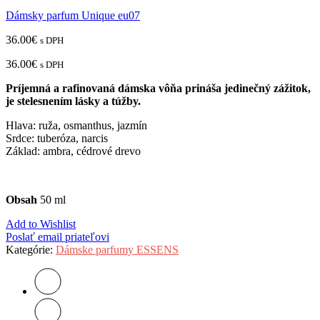
Dámsky parfum Unique eu07
36.00
€
s DPH
36.00
€
s DPH
Príjemná a rafinovaná dámska vôňa prináša jedinečný zážitok,
je stelesnením lásky a túžby.
Hlava: ruža, osmanthus, jazmín
Srdce: tuberóza, narcis
Základ: ambra, cédrové drevo
Obsah
50 ml
Add to Wishlist
Poslať email priateľovi
Kategórie:
Dámske parfumy ESSENS