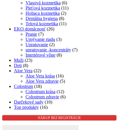
Vlasová kozmetika
(6)
Pleťová kozmetika
(11)
Holiaca kozmetika
(2)
Dentálna hygiena
(8)
Telová kozmetika
(11)
EKO domácnosť
(26)
Pranie
(7)
Umývanie riadu
(3)
Upratovanie
(2)
upratovanie -koncentráty
(7)
Interiérové vône
(8)
Muži
(23)
Deti
(8)
Aloe Vera
(22)
Aloe Vera krása
(16)
Aloe Vera zdravie
(5)
Colostrum
(18)
Colostrum krása
(12)
Colostrum zdravie
(6)
Darčekové sady
(10)
Top produkty
(16)
NÁKUP BEZ REGISTRÁCIE