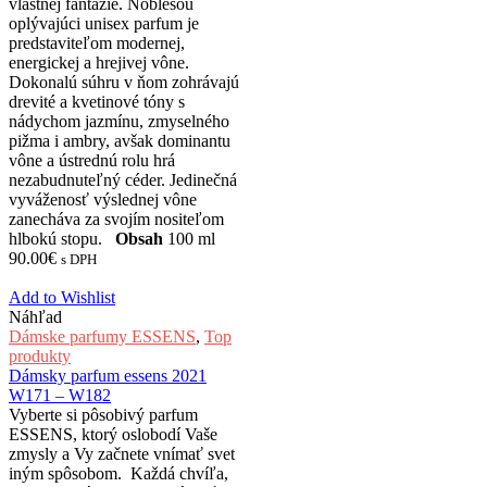
vlastnej fantázie. Noblesou
oplývajúci unisex parfum je
predstaviteľom modernej,
energickej a hrejivej vône.
Dokonalú súhru v ňom zohrávajú
drevité a kvetinové tóny s
nádychom jazmínu, zmyselného
pižma i ambry, avšak dominantu
vône a ústrednú rolu hrá
nezabudnuteľný céder. Jedinečná
vyváženosť výslednej vône
zanecháva za svojím nositeľom
hlbokú stopu.
Obsah
100 ml
90.00
€
s DPH
Add to Wishlist
Náhľad
Dámske parfumy ESSENS
,
Top
produkty
Dámsky parfum essens 2021
W171 – W182
Vyberte si pôsobivý parfum
ESSENS, ktorý oslobodí Vaše
zmysly a Vy začnete vnímať svet
iným spôsobom. Každá chvíľa,