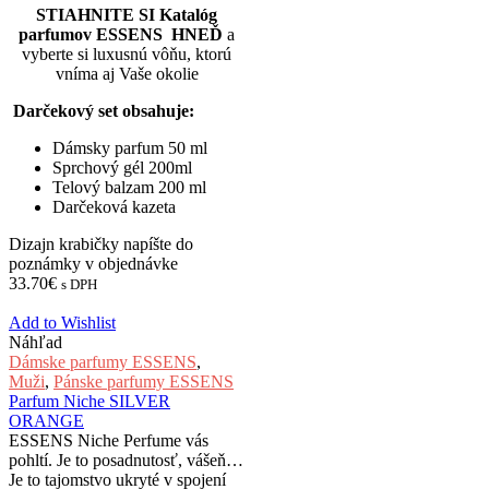
STIAHNITE SI Katalóg
parfumov ESSENS HNEĎ
a
vyberte si luxusnú vôňu, ktorú
vníma aj Vaše okolie
Darčekový set obsahuje:
Dámsky parfum 50 ml
Sprchový gél 200ml
Telový balzam 200 ml
Darčeková kazeta
Dizajn krabičky napíšte do
poznámky v objednávke
33.70
€
s DPH
Add to Wishlist
Náhľad
Dámske parfumy ESSENS
,
Muži
,
Pánske parfumy ESSENS
Parfum Niche SILVER
ORANGE
ESSENS Niche Perfume vás
pohltí. Je to posadnutosť, vášeň…
Je to tajomstvo ukryté v spojení