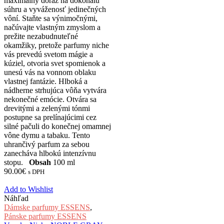
maximálny dôraz na dokonalú
súhru a vyváženosť jedinečných
vôní. Staňte sa výnimočnými,
načúvajte vlastným zmyslom a
prežite nezabudnuteľné
okamžiky, pretože parfumy niche
vás prevedú svetom mágie a
kúziel, otvoria svet spomienok a
unesú vás na vonnom oblaku
vlastnej fantázie. Hlboká a
nádherne strhujúca vôňa vytvára
nekonečné emócie. Otvára sa
drevitými a zelenými tónmi
postupne sa prelínajúcimi cez
silné pačuli do konečnej omamnej
vône dymu a tabaku. Tento
uhrančivý parfum za sebou
zanecháva hlbokú intenzívnu
stopu.
Obsah
100 ml
90.00
€
s DPH
Add to Wishlist
Náhľad
Dámske parfumy ESSENS
,
Pánske parfumy ESSENS