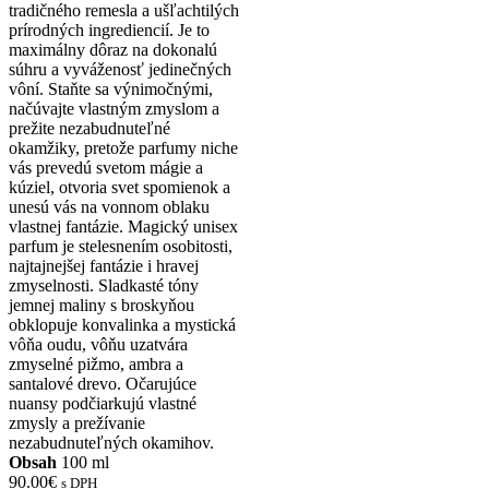
tradičného remesla a ušľachtilých
prírodných ingrediencií. Je to
maximálny dôraz na dokonalú
súhru a vyváženosť jedinečných
vôní. Staňte sa výnimočnými,
načúvajte vlastným zmyslom a
prežite nezabudnuteľné
okamžiky, pretože parfumy niche
vás prevedú svetom mágie a
kúziel, otvoria svet spomienok a
unesú vás na vonnom oblaku
vlastnej fantázie. Magický unisex
parfum je stelesnením osobitosti,
najtajnejšej fantázie i hravej
zmyselnosti. Sladkasté tóny
jemnej maliny s broskyňou
obklopuje konvalinka a mystická
vôňa oudu, vôňu uzatvára
zmyselné pižmo, ambra a
santalové drevo. Očarujúce
nuansy podčiarkujú vlastné
zmysly a prežívanie
nezabudnuteľných okamihov.
Obsah
100 ml
90.00
€
s DPH