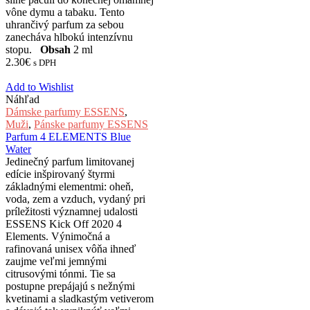
vône dymu a tabaku. Tento
uhrančivý parfum za sebou
zanecháva hlbokú intenzívnu
stopu.
Obsah
2 ml
2.30
€
s DPH
Add to Wishlist
Náhľad
Dámske parfumy ESSENS
,
Muži
,
Pánske parfumy ESSENS
Parfum 4 ELEMENTS Blue
Water
Jedinečný parfum limitovanej
edície inšpirovaný štyrmi
základnými elementmi: oheň,
voda, zem a vzduch, vydaný pri
príležitosti významnej udalosti
ESSENS Kick Off 2020 4
Elements. Výnimočná a
rafinovaná unisex vôňa ihneď
zaujme veľmi jemnými
citrusovými tónmi. Tie sa
postupne prepájajú s nežnými
kvetinami a sladkastým vetiverom