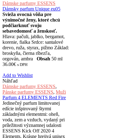
Dámske parfumy ESSENS
Dámsky parfum Unique eu05
Svieža ovocná vôňa pre
výnimočné ženy, ktoré chcú
podčiarknuť svoju
sebavedomosť a ženskosť.
Hlava: pačuli, jablko, bergamot,
korenie, fialka Srdce: santalové
drevo, ruža, styrax, pižmo Základ:
broskyňa, čierna ríbezľa,
orgován, ambra
Obsah
50 ml
36.00
€
s DPH
Add to Wishlist
Náhľad
Dámske parfumy ESSENS
,
Pánske parfumy ESSENS
,
Muži
Parfum 4 ELEMENTS Red Fire
Jedinečný parfum limitovanej
edície inšpirovaný štyrmi
základnými elementmi: oheň,
voda, zem a vzduch, vydaný pri
príležitosti významnej udalosti
ESSENS Kick Off 2020 4
Elements. Krásne hrejivá unisex