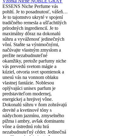
Vzorka Niche NOBLE GRAY
ESSENS Niche Perfume vás
pohltí. Je to posadnutosť, vášeň…
Je to tajomstvo ukryté v spojení
tradičného remesla a ušľachtilých
prírodných ingrediencií. Je to
maximálny dôraz na dokonalú
súhru a vyváženosť jedinečných
vôní. Staňte sa výnimočnými,
načúvajte vlastným zmyslom a
prežite nezabudnuteľné
okamžiky, pretože parfumy niche
vás prevedú svetom mágie a
kúziel, otvoria svet spomienok a
unesú vás na vonnom oblaku
vlastnej fantázie. Noblesou
oplývajúci unisex parfum je
predstaviteľom modernej,
energickej a hrejivej vône.
Dokonalú súhru v ňom zohrávajú
drevité a kvetinové tóny s
nádychom jazmínu, zmyselného
pižma i ambry, avšak dominantu
vône a ústrednú rolu hrá
nezabudnuteľný céder. Jedinečná