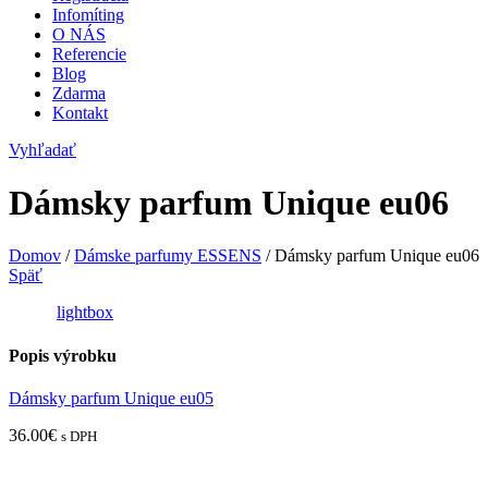
Infomíting
O NÁS
Referencie
Blog
Zdarma
Kontakt
Vyhľadať
Dámsky parfum Unique eu06
Domov
/
Dámske parfumy ESSENS
/
Dámsky parfum Unique eu06
Späť
lightbox
Popis výrobku
Dámsky parfum Unique eu05
36.00
€
s DPH