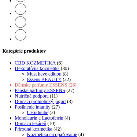
Kategórie produktov
CBD KOZMETIKA
(6)
Dekoratívna kozmetika
(30)
Must have edition
(8)
Essens BEAUTY
(22)
Dámske parfumy ESSENS
(26)
Pánske parfumy ESSENS
(27)
Nutričná podpora
(11)
Domáci probiotický jogurt
(3)
Posilnenie imunity
(27)
CHudnutie
(3)
Monolaurin a Lactoferrin
(4)
Domáca lekáreň
(10)
Prírodná kozmetika
(42)
Kozmetika na opaľovanie
(4)