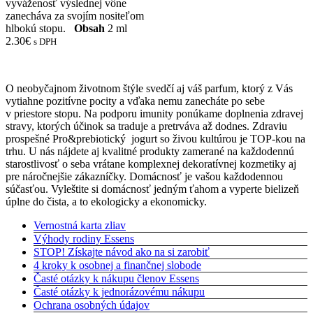
vyváženosť výslednej vône
zanecháva za svojím nositeľom
hlbokú stopu.
Obsah
2 ml
2.30
€
s DPH
O neobyčajnom životnom štýle svedčí aj váš parfum, ktorý z Vás
vytiahne pozitívne pocity a vďaka nemu zanecháte po sebe
v priestore stopu. Na podporu imunity ponúkame doplnenia zdravej
stravy, ktorých účinok sa traduje a pretrváva až dodnes. Zdraviu
prospešné Pro&prebiotický jogurt so živou kultúrou je TOP-kou na
trhu. U nás nájdete aj kvalitné produkty zamerané na každodennú
starostlivosť o seba vrátane komplexnej dekoratívnej kozmetiky aj
pre náročnejšie zákazníčky. Domácnosť je vašou každodennou
súčasťou. Vyleštite si domácnosť jedným ťahom a vyperte bielizeň
úplne do čista, a to ekologicky a ekonomicky.
Vernostná karta zliav
Výhody rodiny Essens
STOP! Získajte návod ako na si zarobiť
4 kroky k osobnej a finančnej slobode
Časté otázky k nákupu členov Essens
Časté otázky k jednorázovému nákupu
Ochrana osobných údajov