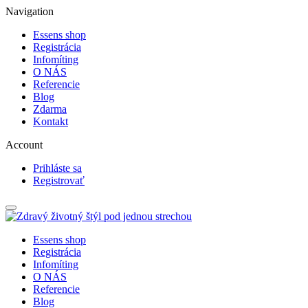
Navigation
Essens shop
Registrácia
Infomíting
O NÁS
Referencie
Blog
Zdarma
Kontakt
Account
Prihláste sa
Registrovať
Essens shop
Registrácia
Infomíting
O NÁS
Referencie
Blog