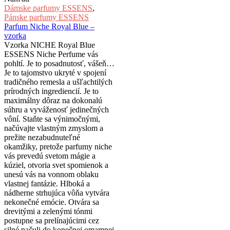
Dámske parfumy ESSENS
,
Pánske parfumy ESSENS
Parfum Niche Royal Blue –
vzorka
Vzorka NICHE Royal Blue
ESSENS Niche Perfume vás
pohltí. Je to posadnutosť, vášeň…
Je to tajomstvo ukryté v spojení
tradičného remesla a ušľachtilých
prírodných ingrediencií. Je to
maximálny dôraz na dokonalú
súhru a vyváženosť jedinečných
vôní. Staňte sa výnimočnými,
načúvajte vlastným zmyslom a
prežite nezabudnuteľné
okamžiky, pretože parfumy niche
vás prevedú svetom mágie a
kúziel, otvoria svet spomienok a
unesú vás na vonnom oblaku
vlastnej fantázie. Hlboká a
nádherne strhujúca vôňa vytvára
nekonečné emócie. Otvára sa
drevitými a zelenými tónmi
postupne sa prelínajúcimi cez
silné pačuli do konečnej omamnej