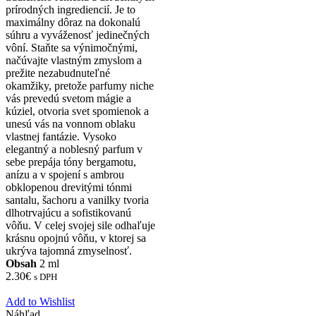
prírodných ingrediencií. Je to
maximálny dôraz na dokonalú
súhru a vyváženosť jedinečných
vôní. Staňte sa výnimočnými,
načúvajte vlastným zmyslom a
prežite nezabudnuteľné
okamžiky, pretože parfumy niche
vás prevedú svetom mágie a
kúziel, otvoria svet spomienok a
unesú vás na vonnom oblaku
vlastnej fantázie. Vysoko
elegantný a noblesný parfum v
sebe prepája tóny bergamotu,
anízu a v spojení s ambrou
obklopenou drevitými tónmi
santalu, šachoru a vanilky tvoria
dlhotrvajúcu a sofistikovanú
vôňu. V celej svojej sile odhaľuje
krásnu opojnú vôňu, v ktorej sa
ukrýva tajomná zmyselnosť.
Obsah
2 ml
2.30
€
s DPH
Add to Wishlist
Náhľad