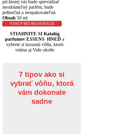
pri ktorej vás bude sprevádzať
neodolateľný parfém, bude
jedinečná a neopakovateľná.
Obsah
50 ml
NÁKUP BEZ REGISTRÁCIE
STIAHNITE SI Katalóg
parfumov ESSENS HNEĎ
a
vyberte si luxusnú vôňu, ktorú
vníma aj Vaše okolie
7 tipov ako si
vybrať vôňu, ktorá
vám dokonale
sadne