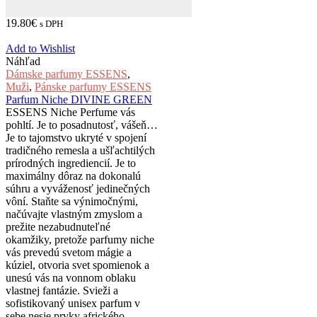
19.80
€
s DPH
Add to Wishlist
Náhľad
Dámske parfumy ESSENS
,
Muži
,
Pánske parfumy ESSENS
Parfum Niche DIVINE GREEN
ESSENS Niche Perfume vás
pohltí. Je to posadnutosť, vášeň…
Je to tajomstvo ukryté v spojení
tradičného remesla a ušľachtilých
prírodných ingrediencií. Je to
maximálny dôraz na dokonalú
súhru a vyváženosť jedinečných
vôní. Staňte sa výnimočnými,
načúvajte vlastným zmyslom a
prežite nezabudnuteľné
okamžiky, pretože parfumy niche
vás prevedú svetom mágie a
kúziel, otvoria svet spomienok a
unesú vás na vonnom oblaku
vlastnej fantázie. Svieži a
sofistikovaný unisex parfum v
sebe nesie prvky afrického