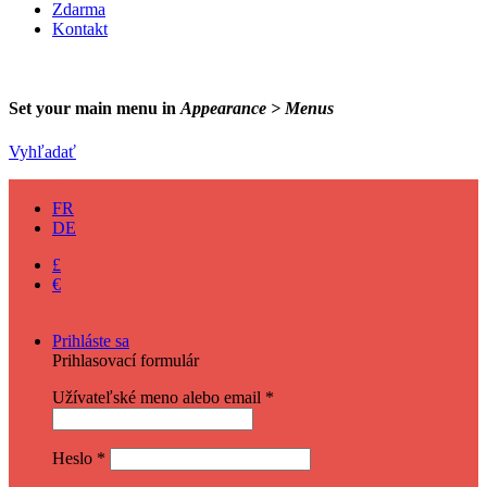
Zdarma
Kontakt
Set your main menu in
Appearance > Menus
Vyhľadať
EN
FR
DE
£
€
$
Prihláste sa
Prihlasovací formulár
Užívateľské meno alebo email
*
Heslo
*