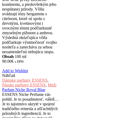
kontinentu, a predovšetkým jeho
nespútanej prírody. Vôňu
uvádzajú tóny bergamotu s
citrónom, ktoré sú spolu s
drevitými, kvetinovými i
ovocnými tónmi podčiarknuté
zmyselným pižmom a ambrou.
Výsledná okúzľujúca vôňa
podčiarkuje výnimočnosť svojho
nositeľa a zanecháva za sebou
nezameniteľnú strhujúcu stopu.
Obsah
100 ml
90.00
€
s DPH
Add to Wishlist
Náhľad
Dámske parfumy ESSENS
,
Pánske parfumy ESSENS
,
Muži
Parfum Niche Royal Blue
ESSENS Niche Perfume vás
pohltí. Je to posadnutosť, vášeň…
Je to tajomstvo ukryté v spojení
tradičného remesla a ušľachtilých
prírodných ingrediencií. Je to