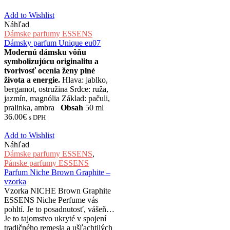
Add to Wishlist
Náhľad
Dámske parfumy ESSENS
Dámsky parfum Unique eu07
Modernú dámsku vôňu
symbolizujúcu originalitu a
tvorivosť ocenia ženy plné
života a energie.
Hlava: jablko,
bergamot, ostružina Srdce: ruža,
jazmín, magnólia Základ: pačuli,
pralinka, ambra
Obsah
50 ml
36.00
€
s DPH
Add to Wishlist
Náhľad
Dámske parfumy ESSENS
,
Pánske parfumy ESSENS
Parfum Niche Brown Graphite –
vzorka
Vzorka NICHE Brown Graphite
ESSENS Niche Perfume vás
pohltí. Je to posadnutosť, vášeň…
Je to tajomstvo ukryté v spojení
tradičného remesla a ušľachtilých