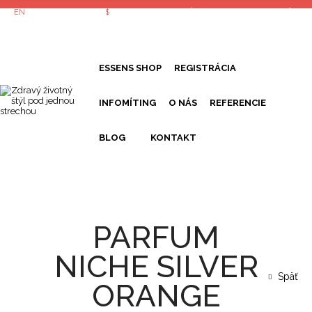
EN
FR
DE
£
€
$
PRIHLÁSTE SA
REGISTROVAŤ
ESSENS SHOP
REGISTRÁCIA
INFOMÍTING
O NÁS
REFERENCIE
BLOG
KONTAKT
PARFUM
NICHE SILVER
Späť
ORANGE