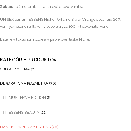
Základ:
pižmo, ambra, santalové drevo, vanilka
UNISEX parfum ESSENS Niche Perfume Silver Orange obsahuje 20 %
vonných esencií a flakón v sebe ukrýva 100 ml dokonalej vône.
Balené v luxusnom boxe a v papierovej taške Niche.
KATEGÓRIE PRODUKTOV
CBD KOZMETIKA
(6)
DEKORATÍVNA KOZMETIKA
(30)
MUST HAVE EDITION
(8)
ESSENS BEAUTY
(22)
DÁMSKE PARFUMY ESSENS
(26)