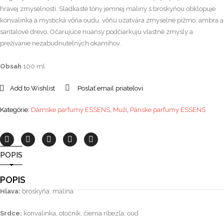
hravej zmyselnosti. Sladkasté tóny jemnej maliny s broskyňou obklopuje
konvalinka a mystická vôňa oudu, vôňu uzatvára zmyselné pižmo, ambra a
santalové drevo. Očarujúce nuansy podčiarkujú vlastné zmysly a
prežívanie nezabudnuteľných okamihov.
Obsah
100 ml
Add to Wishlist
Poslať email priateľovi
Kategórie:
Dámske parfumy ESSENS
,
Muži
,
Pánske parfumy ESSENS
POPIS
POPIS
Hlava:
broskyňa, malina
Srdce:
konvalinka, otočník, čierna ríbezľa, oud