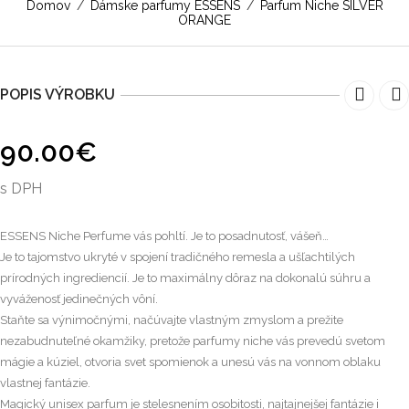
Domov
/
Dámske parfumy ESSENS
/
Parfum Niche SILVER
ORANGE
POPIS VÝROBKU
90.00
€
s DPH
ESSENS Niche Perfume vás pohltí. Je to posadnutosť, vášeň…
Je to tajomstvo ukryté v spojení tradičného remesla a ušľachtilých
prírodných ingrediencií. Je to maximálny dôraz na dokonalú súhru a
vyváženosť jedinečných vôní.
Staňte sa výnimočnými, načúvajte vlastným zmyslom a prežite
nezabudnuteľné okamžiky, pretože parfumy niche vás prevedú svetom
mágie a kúziel, otvoria svet spomienok a unesú vás na vonnom oblaku
vlastnej fantázie.
Magický unisex parfum je stelesnením osobitosti, najtajnejšej fantázie i