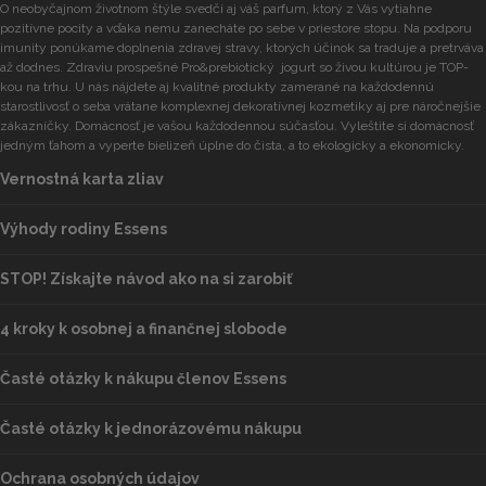
O neobyčajnom životnom štýle svedčí aj váš parfum, ktorý z Vás vytiahne
pozitívne pocity a vďaka nemu zanecháte po sebe v priestore stopu. Na podporu
imunity ponúkame doplnenia zdravej stravy, ktorých účinok sa traduje a pretrváva
až dodnes. Zdraviu prospešné Pro&prebiotický jogurt so živou kultúrou je TOP-
kou na trhu. U nás nájdete aj kvalitné produkty zamerané na každodennú
starostlivosť o seba vrátane komplexnej dekoratívnej kozmetiky aj pre náročnejšie
zákazníčky. Domácnosť je vašou každodennou súčasťou. Vyleštite si domácnosť
jedným ťahom a vyperte bielizeň úplne do čista, a to ekologicky a ekonomicky.
Vernostná karta zliav
Výhody rodiny Essens
STOP! Získajte návod ako na si zarobiť
4 kroky k osobnej a finančnej slobode
Časté otázky k nákupu členov Essens
Časté otázky k jednorázovému nákupu
Ochrana osobných údajov