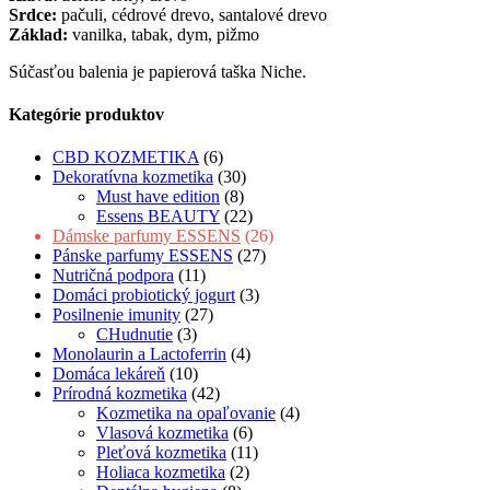
Srdce:
pačuli, cédrové drevo, santalové drevo
Základ:
vanilka, tabak, dym, pižmo
Súčasťou balenia je papierová taška Niche.
Kategórie produktov
CBD KOZMETIKA
(6)
Dekoratívna kozmetika
(30)
Must have edition
(8)
Essens BEAUTY
(22)
Dámske parfumy ESSENS
(26)
Pánske parfumy ESSENS
(27)
Nutričná podpora
(11)
Domáci probiotický jogurt
(3)
Posilnenie imunity
(27)
CHudnutie
(3)
Monolaurin a Lactoferrin
(4)
Domáca lekáreň
(10)
Prírodná kozmetika
(42)
Kozmetika na opaľovanie
(4)
Vlasová kozmetika
(6)
Pleťová kozmetika
(11)
Holiaca kozmetika
(2)