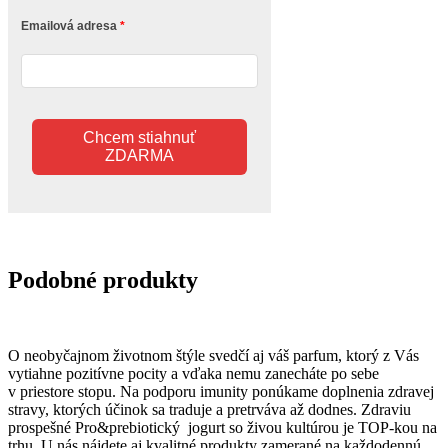
Emailová adresa
Chcem stiahnuť
ZDARMA
Podobné produkty
O neobyčajnom životnom štýle svedčí aj váš parfum, ktorý z Vás
vytiahne pozitívne pocity a vďaka nemu zanecháte po sebe
v priestore stopu. Na podporu imunity ponúkame doplnenia zdravej
stravy, ktorých účinok sa traduje a pretrváva až dodnes. Zdraviu
prospešné Pro&prebiotický jogurt so živou kultúrou je TOP-kou na
trhu. U nás nájdete aj kvalitné produkty zamerané na každodennú