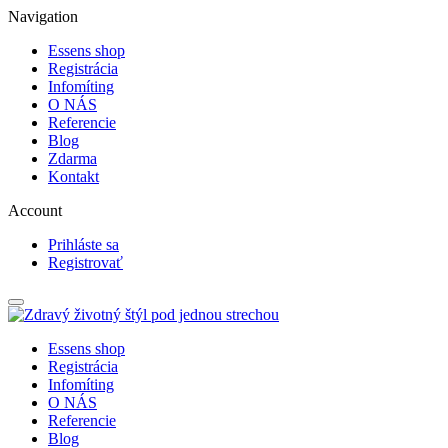
Navigation
Essens shop
Registrácia
Infomíting
O NÁS
Referencie
Blog
Zdarma
Kontakt
Account
Prihláste sa
Registrovať
Essens shop
Registrácia
Infomíting
O NÁS
Referencie
Blog