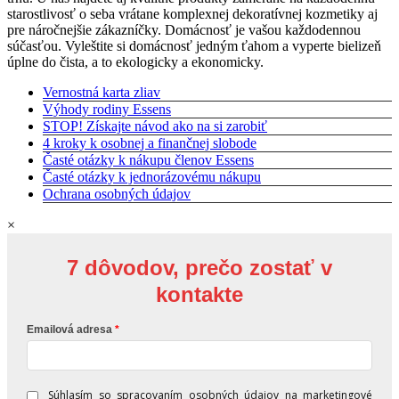
starostlivosť o seba vrátane komplexnej dekoratívnej kozmetiky aj
pre náročnejšie zákazníčky. Domácnosť je vašou každodennou
súčasťou. Vyleštite si domácnosť jedným ťahom a vyperte bielizeň
úplne do čista, a to ekologicky a ekonomicky.
Vernostná karta zliav
Výhody rodiny Essens
STOP! Získajte návod ako na si zarobiť
4 kroky k osobnej a finančnej slobode
Časté otázky k nákupu členov Essens
Časté otázky k jednorázovému nákupu
Ochrana osobných údajov
×
7 dôvodov, prečo zostať v
kontakte
Emailová adresa
Súhlasím so spracovaním osobných údajov na marketingové