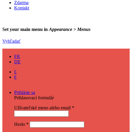
Zdarma
Kontakt
Set your main menu in
Appearance > Menus
Vyhľadať
EN
FR
DE
£
€
$
Prihláste sa
Prihlasovací formulár
Užívateľské meno alebo email
*
Heslo
*