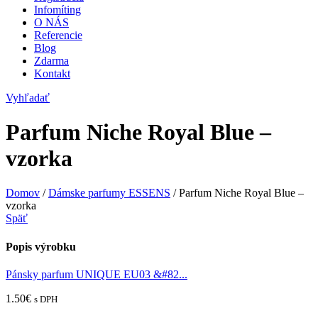
Infomíting
O NÁS
Referencie
Blog
Zdarma
Kontakt
Vyhľadať
Parfum Niche Royal Blue –
vzorka
Domov
/
Dámske parfumy ESSENS
/
Parfum Niche Royal Blue –
vzorka
Späť
Popis výrobku
Pánsky parfum UNIQUE EU03 &#82...
1.50
€
s DPH