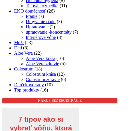
Dentálna hygiena
(8)
Telová kozmetika
(11)
EKO domácnosť
(26)
Pranie
(7)
Umývanie riadu
(3)
Upratovanie
(2)
upratovanie -koncentráty
(7)
Interiérové vône
(8)
Muži
(23)
Deti
(8)
Aloe Vera
(22)
Aloe Vera krása
(16)
Aloe Vera zdravie
(5)
Colostrum
(18)
Colostrum krása
(12)
Colostrum zdravie
(6)
Darčekové sady
(10)
Top produkty
(16)
NÁKUP BEZ REGISTRÁCIE
7 tipov ako si
vybrať vôňu, ktorá