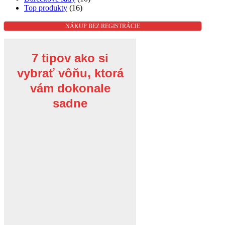
Top produkty
(16)
NÁKUP BEZ REGISTRÁCIE
7 tipov ako si
vybrať vôňu, ktorá
vám dokonale
sadne