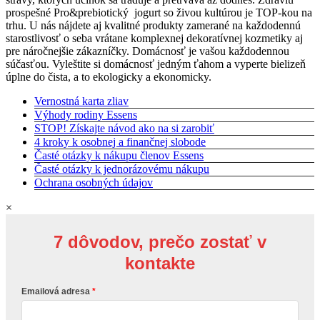
prospešné Pro&prebiotický jogurt so živou kultúrou je TOP-kou na
trhu. U nás nájdete aj kvalitné produkty zamerané na každodennú
starostlivosť o seba vrátane komplexnej dekoratívnej kozmetiky aj
pre náročnejšie zákazníčky. Domácnosť je vašou každodennou
súčasťou. Vyleštite si domácnosť jedným ťahom a vyperte bielizeň
úplne do čista, a to ekologicky a ekonomicky.
Vernostná karta zliav
Výhody rodiny Essens
STOP! Získajte návod ako na si zarobiť
4 kroky k osobnej a finančnej slobode
Časté otázky k nákupu členov Essens
Časté otázky k jednorázovému nákupu
Ochrana osobných údajov
×
7 dôvodov, prečo zostať v
kontakte
Emailová adresa