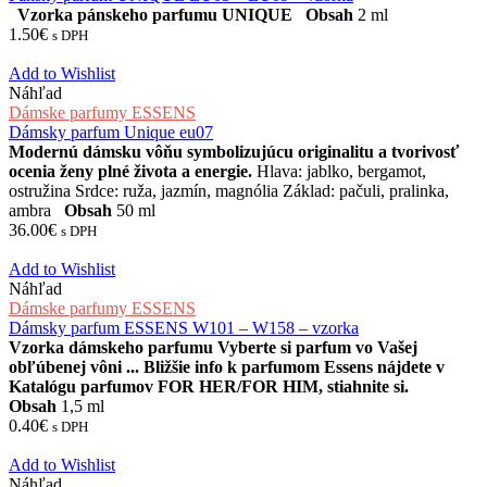
Vzorka pánskeho parfumu UNIQUE
Obsah
2 ml
1.50
€
s DPH
Add to Wishlist
Náhľad
Dámske parfumy ESSENS
Dámsky parfum Unique eu07
Modernú dámsku vôňu symbolizujúcu originalitu a tvorivosť
ocenia ženy plné života a energie.
Hlava: jablko, bergamot,
ostružina Srdce: ruža, jazmín, magnólia Základ: pačuli, pralinka,
ambra
Obsah
50 ml
36.00
€
s DPH
Add to Wishlist
Náhľad
Dámske parfumy ESSENS
Dámsky parfum ESSENS W101 – W158 – vzorka
Vzorka dámskeho parfumu
Vyberte si parfum vo Vašej
obľúbenej vôni ...
Bližšie info k parfumom Essens nájdete v
Katalógu parfumov FOR HER/FOR HIM, stiahnite si.
Obsah
1,5 ml
0.40
€
s DPH
Add to Wishlist
Náhľad