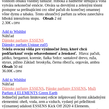
vonnom oblaku vlastnej fantázie. Hlboká a nádherne strhujúca vôňa
vytvára nekonečné emócie. Otvára sa drevitými a zelenými tónmi
postupne sa prelínajúcimi cez silné pačuli do konečnej omamnej
vône dymu a tabaku. Tento uhrančivý parfum za sebou zanecháva
hlbokú intenzívnu stopu.
Obsah
2 ml
2.30
€
s DPH
Add to Wishlist
Náhľad
Dámske parfumy ESSENS
Dámsky parfum Unique eu05
Svieža ovocná vôňa pre výnimočné ženy, ktoré chcú
podčiarknuť svoju sebavedomosť a ženskosť.
Hlava: pačuli,
jablko, bergamot, korenie, fialka Srdce: santalové drevo, ruža,
styrax, pižmo Základ: broskyňa, čierna ríbezľa, orgován, ambra
Obsah
50 ml
36.00
€
s DPH
Add to Wishlist
Náhľad
Dámske parfumy ESSENS
,
Pánske parfumy ESSENS
,
Muži
Parfum 4 ELEMENTS Green Earth
Jedinečný parfum limitovanej edície inšpirovaný štyrmi základnými
elementmi: oheň, voda, zem a vzduch, vydaný pri príležitosti
významnej udalosti ESSENS Kick Off 2020 4 Elements.