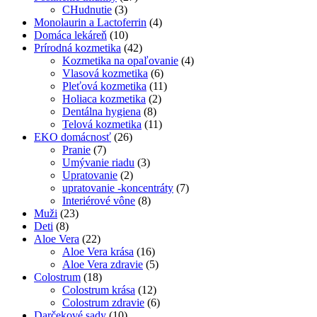
CHudnutie
(3)
Monolaurin a Lactoferrin
(4)
Domáca lekáreň
(10)
Prírodná kozmetika
(42)
Kozmetika na opaľovanie
(4)
Vlasová kozmetika
(6)
Pleťová kozmetika
(11)
Holiaca kozmetika
(2)
Dentálna hygiena
(8)
Telová kozmetika
(11)
EKO domácnosť
(26)
Pranie
(7)
Umývanie riadu
(3)
Upratovanie
(2)
upratovanie -koncentráty
(7)
Interiérové vône
(8)
Muži
(23)
Deti
(8)
Aloe Vera
(22)
Aloe Vera krása
(16)
Aloe Vera zdravie
(5)
Colostrum
(18)
Colostrum krása
(12)
Colostrum zdravie
(6)
Darčekové sady
(10)