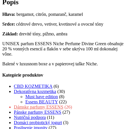
Popis
Hlava:
bergamot, citrón, pomaranč, karamel
Srdce:
cédrové drevo, vetiver, kvetinové a ovocné tóny
Základ:
drevité tóny, pižmo, ambra
UNISEX parfum ESSENS Niche Perfume Divine Green obsahuje
20 % vonných esencií a flakón v sebe ukrýva 100 ml dokonalej
vône.
Balené v luxusnom boxe a v papierovej taške Niche.
Kategórie produktov
CBD KOZMETIKA
(6)
Dekoratívna kozmetika
(30)
Must have edition
(8)
Essens BEAUTY
(22)
Dámske parfumy ESSENS
(26)
Pánske parfumy ESSENS
(27)
Nutričná podpora
(11)
Domáci probiotický jogurt
(3)
Posilnenie imunity
(27)