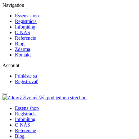
Navigation
Essens shop
Registrácia
Infomíting
O NÁS
Referencie
Blog
Zdarma
Kontakt
Account
Prihláste sa
Registrovať
Essens shop
Registrácia
Infomíting
O NÁS
Referencie
Blog