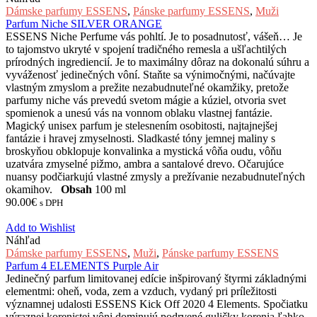
Dámske parfumy ESSENS
,
Pánske parfumy ESSENS
,
Muži
Parfum Niche SILVER ORANGE
ESSENS Niche Perfume vás pohltí. Je to posadnutosť, vášeň… Je
to tajomstvo ukryté v spojení tradičného remesla a ušľachtilých
prírodných ingrediencií. Je to maximálny dôraz na dokonalú súhru a
vyváženosť jedinečných vôní. Staňte sa výnimočnými, načúvajte
vlastným zmyslom a prežite nezabudnuteľné okamžiky, pretože
parfumy niche vás prevedú svetom mágie a kúziel, otvoria svet
spomienok a unesú vás na vonnom oblaku vlastnej fantázie.
Magický unisex parfum je stelesnením osobitosti, najtajnejšej
fantázie i hravej zmyselnosti. Sladkasté tóny jemnej maliny s
broskyňou obklopuje konvalinka a mystická vôňa oudu, vôňu
uzatvára zmyselné pižmo, ambra a santalové drevo. Očarujúce
nuansy podčiarkujú vlastné zmysly a prežívanie nezabudnuteľných
okamihov.
Obsah
100 ml
90.00
€
s DPH
Add to Wishlist
Náhľad
Dámske parfumy ESSENS
,
Muži
,
Pánske parfumy ESSENS
Parfum 4 ELEMENTS Purple Air
Jedinečný parfum limitovanej edície inšpirovaný štyrmi základnými
elementmi: oheň, voda, zem a vzduch, vydaný pri príležitosti
významnej udalosti ESSENS Kick Off 2020 4 Elements. Spočiatku
výraznej korenistej vôni dominujú podrvené guličky korenia ľahko