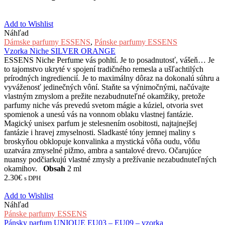
Add to Wishlist
Náhľad
Dámske parfumy ESSENS
,
Pánske parfumy ESSENS
Vzorka Niche SILVER ORANGE
ESSENS Niche Perfume vás pohltí. Je to posadnutosť, vášeň… Je
to tajomstvo ukryté v spojení tradičného remesla a ušľachtilých
prírodných ingrediencií. Je to maximálny dôraz na dokonalú súhru a
vyváženosť jedinečných vôní. Staňte sa výnimočnými, načúvajte
vlastným zmyslom a prežite nezabudnuteľné okamžiky, pretože
parfumy niche vás prevedú svetom mágie a kúziel, otvoria svet
spomienok a unesú vás na vonnom oblaku vlastnej fantázie.
Magický unisex parfum je stelesnením osobitosti, najtajnejšej
fantázie i hravej zmyselnosti. Sladkasté tóny jemnej maliny s
broskyňou obklopuje konvalinka a mystická vôňa oudu, vôňu
uzatvára zmyselné pižmo, ambra a santalové drevo. Očarujúce
nuansy podčiarkujú vlastné zmysly a prežívanie nezabudnuteľných
okamihov.
Obsah
2 ml
2.30
€
s DPH
Add to Wishlist
Náhľad
Pánske parfumy ESSENS
Pánsky parfum UNIQUE EU03 – EU09 – vzorka