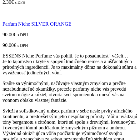
2.30
€
s DPH
Parfum Niche SILVER ORANGE
90.00
€
s DPH
90.00
€
s DPH
ESSENS Niche Perfume vás pohltí. Je to posadnutosť, vášeň…
Je to tajomstvo ukryté v spojení tradičného remesla a ušľachtilých
prírodných ingrediencií. Je to maximálny dôraz na dokonalú súhru a
vyváženosť jedinečných vôní.
Staňte sa výnimočnými, načúvajte vlastným zmyslom a prežite
nezabudnuteľné okamžiky, pretože parfumy niche vás prevedú
svetom mágie a kúziel, otvoria svet spomienok a unesú vás na
vonnom oblaku vlastnej fantázie.
Svieži a sofistikovaný unisex parfum v sebe nesie prvky afrického
kontinentu, a predovšetkým jeho nespútanej prírody. Vôňu uvádzajú
tóny bergamotu s citrónom, ktoré sú spolu s drevitými, kvetinovými
i ovocnými tónmi podčiarknuté zmyselným pižmom a ambrou.
Výsledná okúzľujúca vôňa podčiarkuje výnimočnosť svojho
nositeľa a zanecháva za sebou nezameniteľnú strhujúcu stopu.