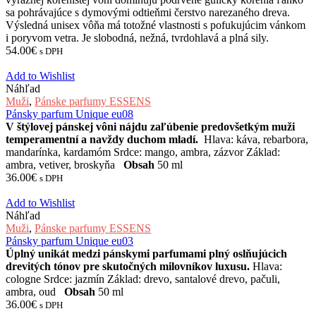
sa pohrávajúce s dymovými odtieňmi čerstvo narezaného dreva.
Výsledná unisex vôňa má totožné vlastnosti s pofukujúcim vánkom
i poryvom vetra. Je slobodná, nežná, tvrdohlavá a plná sily.
54.00
€
s DPH
Add to Wishlist
Náhľad
Muži
,
Pánske parfumy ESSENS
Pánsky parfum Unique eu08
V štýlovej pánskej vôni nájdu zaľúbenie predovšetkým muži
temperamentní a navždy duchom mladí.
Hlava: káva, rebarbora,
mandarínka, kardamóm Srdce: mango, ambra, zázvor Základ:
ambra, vetiver, broskyňa
Obsah
50 ml
36.00
€
s DPH
Add to Wishlist
Náhľad
Muži
,
Pánske parfumy ESSENS
Pánsky parfum Unique eu03
Úplný unikát medzi pánskymi parfumami plný oslňujúcich
drevitých tónov pre skutočných milovníkov luxusu.
Hlava:
cologne Srdce: jazmín Základ: drevo, santalové drevo, pačuli,
ambra, oud
Obsah
50 ml
36.00
€
s DPH