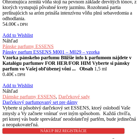
Ohromujúca zemitá vôňa stojí na pevnom základe drevitých tónov, z
ktorých vystupujú pôvabné kvety jazmínu. Rozohraná partia
prelínajúcich sa aróm prináša intenzívnu vôňu plnú sebavedomia a
odhodlania.
54.00
€
s DPH
Add to Wishlist
Náhľad
Pánske parfumy ESSENS
Pánsky parfum ESSENS M001 – M029 – vzorka
Vzorka pánskeho parfumu
Bližšie info k parfumom nájdete v
Katalógu parfumov FOR HER/FOR HIM
Vyberte si pánsky
parfum vo Vašej obľúbenej vôni ...
Obsah
1,5 ml
0.40
€
s DPH
Add to Wishlist
Náhľad
Dámske parfumy ESSENS
,
Darčekové sady
Darčekový parfumovaný set pre dámy
Vyberte si pôsobivý darčekový set ESSENS, ktorý oslobodí Vaše
zmysly a Vy začnete vnímať svet iným spôsobom. Každá chvíľa,
pri ktorej vás bude sprevádzať neodolateľný parfém, bude jedinečná
a neopakovateľná.
NÁKUP BEZ REGISTRÁCIE