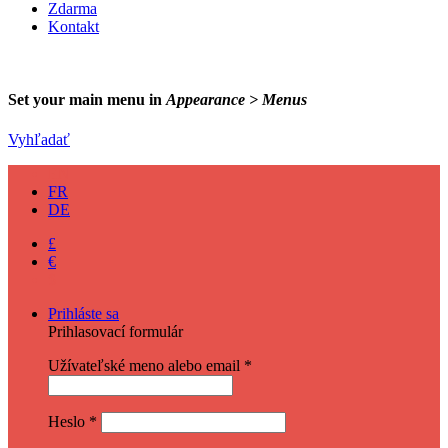
Zdarma
Kontakt
Set your main menu in
Appearance > Menus
Vyhľadať
EN
FR
DE
£
€
$
Prihláste sa
Prihlasovací formulár
Užívateľské meno alebo email
*
Heslo
*