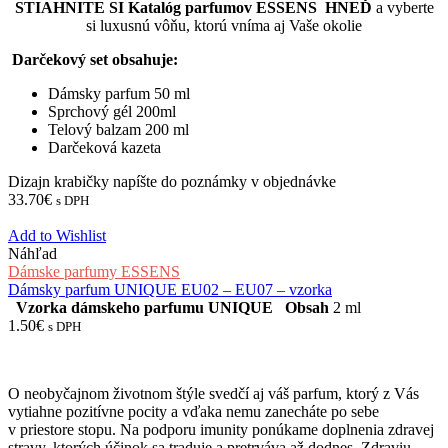
STIAHNITE SI Katalóg parfumov ESSENS HNEĎ
a vyberte
si luxusnú vôňu, ktorú vníma aj Vaše okolie
Darčekový set obsahuje:
Dámsky parfum 50 ml
Sprchový gél 200ml
Telový balzam 200 ml
Darčeková kazeta
Dizajn krabičky napíšte do poznámky v objednávke
33.70
€
s DPH
Add to Wishlist
Náhľad
Dámske parfumy ESSENS
Dámsky parfum UNIQUE EU02 – EU07 – vzorka
Vzorka dámskeho parfumu UNIQUE
Obsah
2 ml
1.50
€
s DPH
O neobyčajnom životnom štýle svedčí aj váš parfum, ktorý z Vás
vytiahne pozitívne pocity a vďaka nemu zanecháte po sebe
v priestore stopu. Na podporu imunity ponúkame doplnenia zdravej
stravy, ktorých účinok sa traduje a pretrváva až dodnes. Zdraviu