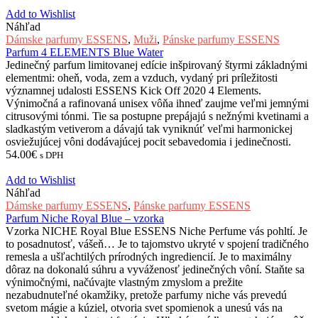
Add to Wishlist
Náhľad
Dámske parfumy ESSENS
,
Muži
,
Pánske parfumy ESSENS
Parfum 4 ELEMENTS Blue Water
Jedinečný parfum limitovanej edície inšpirovaný štyrmi základnými
elementmi: oheň, voda, zem a vzduch, vydaný pri príležitosti
významnej udalosti ESSENS Kick Off 2020 4 Elements.
Výnimočná a rafinovaná unisex vôňa ihneď zaujme veľmi jemnými
citrusovými tónmi. Tie sa postupne prepájajú s nežnými kvetinami a
sladkastým vetiverom a dávajú tak vyniknúť veľmi harmonickej
osviežujúcej vôni dodávajúcej pocit sebavedomia i jedinečnosti.
54.00
€
s DPH
Add to Wishlist
Náhľad
Dámske parfumy ESSENS
,
Pánske parfumy ESSENS
Parfum Niche Royal Blue – vzorka
Vzorka NICHE Royal Blue ESSENS Niche Perfume vás pohltí. Je
to posadnutosť, vášeň… Je to tajomstvo ukryté v spojení tradičného
remesla a ušľachtilých prírodných ingrediencií. Je to maximálny
dôraz na dokonalú súhru a vyváženosť jedinečných vôní. Staňte sa
výnimočnými, načúvajte vlastným zmyslom a prežite
nezabudnuteľné okamžiky, pretože parfumy niche vás prevedú
svetom mágie a kúziel, otvoria svet spomienok a unesú vás na