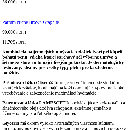
36.00
€
s DPH
Parfum Niche Brown Graphite
90.00
€
s DPH
11.70
€
s DPH
Kombinácia najjemnejších umývacích zložiek tvorí pri kúpeli
bohatú penu, vďaka ktorej sprchový gél výborne umýva a
šetrne sa stará i o tú najcitlivejšiu pokožku. Je dermatologicky
testovaný, ideálny pre všetky typy pleti i pre každodenné
použitie.
Prémiová zložka Olivem®
formuje vo vnútri emulzie štruktúru
tekutých kryštálov, ktoré majú na koži dominujúci vplyv pre ľahké
vstrebávanie a zabezpečenie maximálnej hydratácie.
Patentovaná látka LAMESOFT®
pochádzajúca z kokosového a
slnečnicového oleja dodáva schopnosť extrémne jemného a
účinného umytia a ľahkého opláchnutia.
Glycerín
má okrem vysoko hydratačných vlastností štúdiami
preukázaný pozitívny vplyv na kožné bunky a na povrchu pokožky