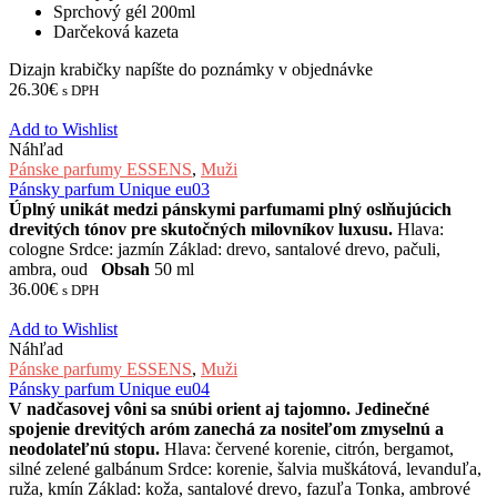
Sprchový gél 200ml
Darčeková kazeta
Dizajn krabičky napíšte do poznámky v objednávke
26.30
€
s DPH
Add to Wishlist
Náhľad
Pánske parfumy ESSENS
,
Muži
Pánsky parfum Unique eu03
Úplný unikát medzi pánskymi parfumami plný oslňujúcich
drevitých tónov pre skutočných milovníkov luxusu.
Hlava:
cologne Srdce: jazmín Základ: drevo, santalové drevo, pačuli,
ambra, oud
Obsah
50 ml
36.00
€
s DPH
Add to Wishlist
Náhľad
Pánske parfumy ESSENS
,
Muži
Pánsky parfum Unique eu04
V nadčasovej vôni sa snúbi orient aj tajomno. Jedinečné
spojenie drevitých aróm zanechá za nositeľom zmyselnú a
neodolateľnú stopu.
Hlava: červené korenie, citrón, bergamot,
silné zelené galbánum Srdce: korenie, šalvia muškátová, levanduľa,
ruža, kmín Základ: koža, santalové drevo, fazuľa Tonka, ambrové