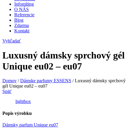
Infomíting
O NÁS
Referencie
Blog
Zdarma
Kontakt
Vyhľadať
Luxusný dámsky sprchový gél
Unique eu02 – eu07
Domov
/
Dámske parfumy ESSENS
/
Luxusný dámsky sprchový
gél Unique eu02 – eu07
Späť
lightbox
Popis výrobku
Dámsky parfum Unique eu07