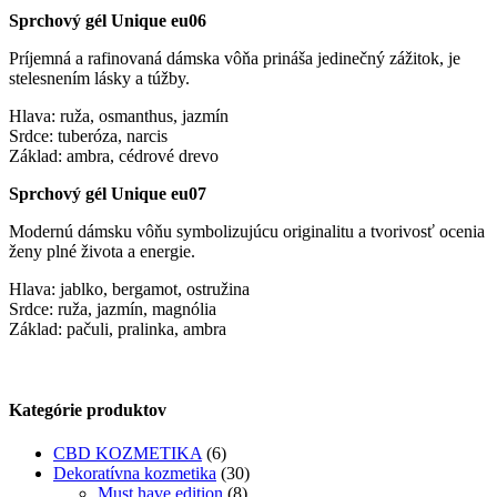
Sprchový gél Unique eu06
Príjemná a rafinovaná dámska vôňa prináša jedinečný zážitok, je
stelesnením lásky a túžby.
Hlava: ruža, osmanthus, jazmín
Srdce: tuberóza, narcis
Základ: ambra, cédrové drevo
Sprchový gél Unique eu07
Modernú dámsku vôňu symbolizujúcu originalitu a tvorivosť ocenia
ženy plné života a energie.
Hlava: jablko, bergamot, ostružina
Srdce: ruža, jazmín, magnólia
Základ: pačuli, pralinka, ambra
Kategórie produktov
CBD KOZMETIKA
(6)
Dekoratívna kozmetika
(30)
Must have edition
(8)