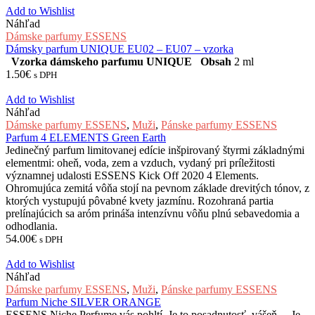
Add to Wishlist
Náhľad
Dámske parfumy ESSENS
Dámsky parfum UNIQUE EU02 – EU07 – vzorka
Vzorka dámskeho parfumu UNIQUE
Obsah
2 ml
1.50
€
s DPH
Add to Wishlist
Náhľad
Dámske parfumy ESSENS
,
Muži
,
Pánske parfumy ESSENS
Parfum 4 ELEMENTS Green Earth
Jedinečný parfum limitovanej edície inšpirovaný štyrmi základnými
elementmi: oheň, voda, zem a vzduch, vydaný pri príležitosti
významnej udalosti ESSENS Kick Off 2020 4 Elements.
Ohromujúca zemitá vôňa stojí na pevnom základe drevitých tónov, z
ktorých vystupujú pôvabné kvety jazmínu. Rozohraná partia
prelínajúcich sa aróm prináša intenzívnu vôňu plnú sebavedomia a
odhodlania.
54.00
€
s DPH
Add to Wishlist
Náhľad
Dámske parfumy ESSENS
,
Muži
,
Pánske parfumy ESSENS
Parfum Niche SILVER ORANGE
ESSENS Niche Perfume vás pohltí. Je to posadnutosť, vášeň… Je