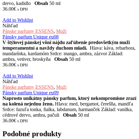
drevo, kadidlo
Obsah
50 ml
36.00
€
s DPH
Add to Wishlist
Náhľad
Pánske parfumy ESSENS
,
Muži
Pánsky parfum Unique eu08
V štýlovej pánskej vôni nájdu zaľúbenie predovšetkým muži
temperamentní a navždy duchom mladí.
Hlava: káva, rebarbora,
mandarínka, kardamóm Srdce: mango, ambra, zázvor Základ:
ambra, vetiver, broskyňa
Obsah
50 ml
36.00
€
s DPH
Add to Wishlist
Náhľad
Pánske parfumy ESSENS
,
Muži
Pánsky parfum Unique eu09
Naprosto unikátny pánsky parfum, ktorý nekompromisne zrazí
na kolená nejednu ženu.
Hlava: med, bergamot, čerešňa, mandľa
Srdce: fazuľa tonka, fialka, labdanum, harmanček Základ: vanilka,
cédrové drevo, ambra, pačuli
Obsah
50 ml
36.00
€
s DPH
Podobné produkty