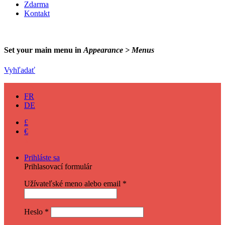
Zdarma
Kontakt
Set your main menu in
Appearance > Menus
Vyhľadať
EN
FR
DE
£
€
$
Prihláste sa
Prihlasovací formulár
Užívateľské meno alebo email
*
Heslo
*