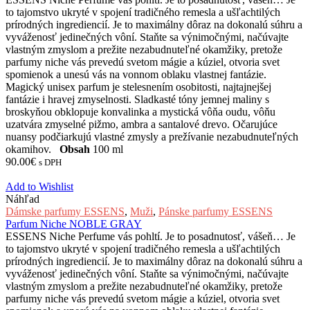
to tajomstvo ukryté v spojení tradičného remesla a ušľachtilých
prírodných ingrediencií. Je to maximálny dôraz na dokonalú súhru a
vyváženosť jedinečných vôní. Staňte sa výnimočnými, načúvajte
vlastným zmyslom a prežite nezabudnuteľné okamžiky, pretože
parfumy niche vás prevedú svetom mágie a kúziel, otvoria svet
spomienok a unesú vás na vonnom oblaku vlastnej fantázie.
Magický unisex parfum je stelesnením osobitosti, najtajnejšej
fantázie i hravej zmyselnosti. Sladkasté tóny jemnej maliny s
broskyňou obklopuje konvalinka a mystická vôňa oudu, vôňu
uzatvára zmyselné pižmo, ambra a santalové drevo. Očarujúce
nuansy podčiarkujú vlastné zmysly a prežívanie nezabudnuteľných
okamihov.
Obsah
100 ml
90.00
€
s DPH
Add to Wishlist
Náhľad
Dámske parfumy ESSENS
,
Muži
,
Pánske parfumy ESSENS
Parfum Niche NOBLE GRAY
ESSENS Niche Perfume vás pohltí. Je to posadnutosť, vášeň… Je
to tajomstvo ukryté v spojení tradičného remesla a ušľachtilých
prírodných ingrediencií. Je to maximálny dôraz na dokonalú súhru a
vyváženosť jedinečných vôní. Staňte sa výnimočnými, načúvajte
vlastným zmyslom a prežite nezabudnuteľné okamžiky, pretože
parfumy niche vás prevedú svetom mágie a kúziel, otvoria svet