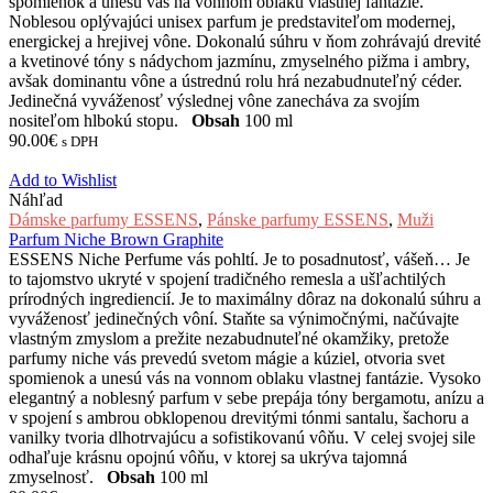
spomienok a unesú vás na vonnom oblaku vlastnej fantázie.
Noblesou oplývajúci unisex parfum je predstaviteľom modernej,
energickej a hrejivej vône. Dokonalú súhru v ňom zohrávajú drevité
a kvetinové tóny s nádychom jazmínu, zmyselného pižma i ambry,
avšak dominantu vône a ústrednú rolu hrá nezabudnuteľný céder.
Jedinečná vyváženosť výslednej vône zanecháva za svojím
nositeľom hlbokú stopu.
Obsah
100 ml
90.00
€
s DPH
Add to Wishlist
Náhľad
Dámske parfumy ESSENS
,
Pánske parfumy ESSENS
,
Muži
Parfum Niche Brown Graphite
ESSENS Niche Perfume vás pohltí. Je to posadnutosť, vášeň… Je
to tajomstvo ukryté v spojení tradičného remesla a ušľachtilých
prírodných ingrediencií. Je to maximálny dôraz na dokonalú súhru a
vyváženosť jedinečných vôní. Staňte sa výnimočnými, načúvajte
vlastným zmyslom a prežite nezabudnuteľné okamžiky, pretože
parfumy niche vás prevedú svetom mágie a kúziel, otvoria svet
spomienok a unesú vás na vonnom oblaku vlastnej fantázie. Vysoko
elegantný a noblesný parfum v sebe prepája tóny bergamotu, anízu a
v spojení s ambrou obklopenou drevitými tónmi santalu, šachoru a
vanilky tvoria dlhotrvajúcu a sofistikovanú vôňu. V celej svojej sile
odhaľuje krásnu opojnú vôňu, v ktorej sa ukrýva tajomná
zmyselnosť.
Obsah
100 ml