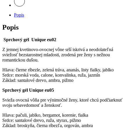
Popis
Popis
Sprchový gél Unique eu02
Z jemnej kvetinovo-ovocnej vône srší iskrivá a neodolateľná
sviežosť bezstarostnej mladosti, zrodená pre ženy s nežnou
romantickou dušou.
Hlava: čierne ríbezle, zelená tráva, ananás, listy fialky, jablko
Srdce: morská voda, calone, konvalinka, ruža, jazmín
Základ: santalové drevo, ambra, pižmo
Sprchový gél Unique eu05
Svieža ovocná vôňa pre výnimočné ženy, ktoré chcú podčiarknuť
svoju sebavedomosť a ženskosť.
Hlava: pačuli, jablko, bergamot, korenie, fialka
Srdce: santalové drevo, ruža, styrax, pižmo
Základ: broskyňa, čierna ríbezľa, orgován, ambra