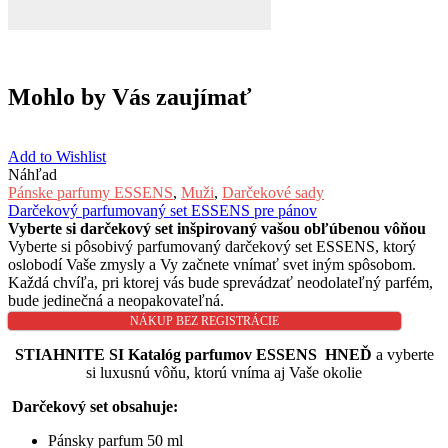
Mohlo by Vás zaujímať
Add to Wishlist
Náhľad
Pánske parfumy ESSENS
,
Muži
,
Darčekové sady
Darčekový parfumovaný set ESSENS pre pánov
Vyberte si darčekový set inšpirovaný vašou obľúbenou vôňou
Vyberte si pôsobivý parfumovaný darčekový set ESSENS, ktorý
oslobodí Vaše zmysly a Vy začnete vnímať svet iným spôsobom.
Každá chvíľa, pri ktorej vás bude sprevádzať neodolateľný parfém,
bude jedinečná a neopakovateľná.
NÁKUP BEZ REGISTRÁCIE
STIAHNITE SI Katalóg parfumov ESSENS HNEĎ
a vyberte
si luxusnú vôňu, ktorú vníma aj Vaše okolie
Darčekový set obsahuje:
Pánsky parfum 50 ml