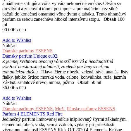
a nádherne strhujúca vôňa vytvára nekonečné emócie. Otvára sa
drevitými a zelenými tónmi postupne sa prelínajúcimi cez silné
pačuli do konečnej omamnej vône dymu a tabaku. Tento uhrančivý
parfum za sebou zanecháva hlbokú intenzívnu stopu.
Obsah
100
ml
90.00
€
s DPH
Add to Wishlist
Náhľad
Dámske parfumy ESSENS
Dámsky parfum Unique eu02
Z jemnej kvetinovo-ovocnej vône srší iskrivá a neodolateľná
sviežosť bezstarostnej mladosti, zrodená pre ženy s nežnou
romantickou dušou.
Hlava: čierne ríbezle, zelená tráva, ananás, listy
fialky, jablko Srdce: morská voda, calone, konvalinka, ruža, jazmín
Základ: santalové drevo, ambra, pižmo Obsah 50 ml
36.00
€
s DPH
Add to Wishlist
Náhľad
Dámske parfumy ESSENS
,
Muži
,
Pánske parfumy ESSENS
Parfum 4 ELEMENTS Red Fire
Jedinečný parfum limitovanej edície inšpirovaný štyrmi základnými
elementmi: oheň, voda, zem a vzduch, vydaný pri príležitosti
významnej udalosti ESSENS Kick Off 2020 4 Elements. Krásne