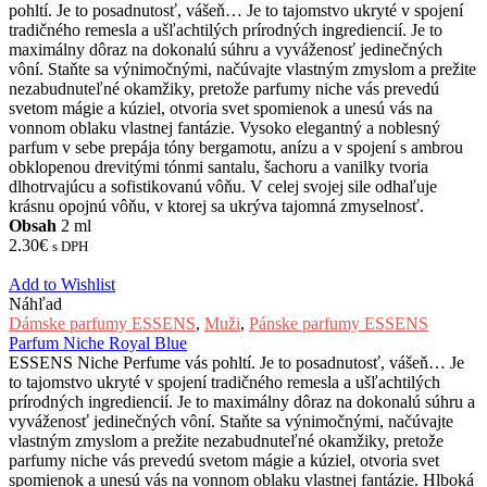
pohltí. Je to posadnutosť, vášeň… Je to tajomstvo ukryté v spojení
tradičného remesla a ušľachtilých prírodných ingrediencií. Je to
maximálny dôraz na dokonalú súhru a vyváženosť jedinečných
vôní. Staňte sa výnimočnými, načúvajte vlastným zmyslom a prežite
nezabudnuteľné okamžiky, pretože parfumy niche vás prevedú
svetom mágie a kúziel, otvoria svet spomienok a unesú vás na
vonnom oblaku vlastnej fantázie. Vysoko elegantný a noblesný
parfum v sebe prepája tóny bergamotu, anízu a v spojení s ambrou
obklopenou drevitými tónmi santalu, šachoru a vanilky tvoria
dlhotrvajúcu a sofistikovanú vôňu. V celej svojej sile odhaľuje
krásnu opojnú vôňu, v ktorej sa ukrýva tajomná zmyselnosť.
Obsah
2 ml
2.30
€
s DPH
Add to Wishlist
Náhľad
Dámske parfumy ESSENS
,
Muži
,
Pánske parfumy ESSENS
Parfum Niche Royal Blue
ESSENS Niche Perfume vás pohltí. Je to posadnutosť, vášeň… Je
to tajomstvo ukryté v spojení tradičného remesla a ušľachtilých
prírodných ingrediencií. Je to maximálny dôraz na dokonalú súhru a
vyváženosť jedinečných vôní. Staňte sa výnimočnými, načúvajte
vlastným zmyslom a prežite nezabudnuteľné okamžiky, pretože
parfumy niche vás prevedú svetom mágie a kúziel, otvoria svet
spomienok a unesú vás na vonnom oblaku vlastnej fantázie. Hlboká