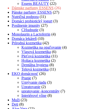
Essens BEAUTY
(22)
Dámske parfumy ESSENS
(26)
Pánske parfumy ESSENS
(27)
Nutričná podpora
(11)
Domáci probiotický jogurt
(3)
Posilnenie imunity
(27)
CHudnutie
(3)
Monolaurin a Lactoferrin
(4)
Domáca lekáreň
(10)
Prírodná kozmetika
(42)
Kozmetika na opaľovanie
(4)
Vlasová kozmetika
(6)
Pleťová kozmetika
(11)
Holiaca kozmetika
(2)
Dentálna hygiena
(8)
Telová kozmetika
(11)
EKO domácnosť
(26)
Pranie
(7)
Umývanie riadu
(3)
Upratovanie
(2)
upratovanie -koncentráty
(7)
Interiérové vône
(8)
Muži
(23)
Deti
(8)
Aloe Vera
(22)