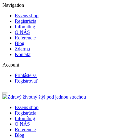
Navigation
Essens shop
Registrácia
Infomíting
O NÁS
Referencie
Blog
Zdarma
Kontakt
Account
Prihláste sa
Registrovať
Essens shop
Registrácia
Infomíting
O NÁS
Referencie
Blog