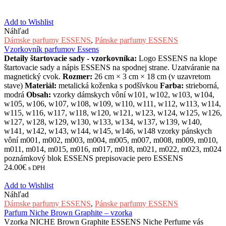
Add to Wishlist
Náhľad
Dámske parfumy ESSENS
,
Pánske parfumy ESSENS
Vzorkovník parfumov Essens
Detaily štartovacie sady - vzorkovníka:
Logo ESSENS na klope
štartovacie sady a nápis ESSENS na spodnej strane. Uzatváranie na
magnetický cvok.
Rozmer:
26 cm × 3 cm × 18 cm (v uzavretom
stave)
Materiál:
metalická koženka s podšívkou
Farba:
strieborná,
modrá
Obsah:
vzorky dámskych vôní w101, w102, w103, w104,
w105, w106, w107, w108, w109, w110, w111, w112, w113, w114,
w115, w116, w117, w118, w120, w121, w123, w124, w125, w126,
w127, w128, w129, w130, w133, w134, w137, w139, w140,
w141, w142, w143, w144, w145, w146, w148 vzorky pánskych
vôní m001, m002, m003, m004, m005, m007, m008, m009, m010,
m011, m014, m015, m016, m017, m018, m021, m022, m023, m024
poznámkový blok ESSENS prepisovacie pero ESSENS
24.00
€
s DPH
Add to Wishlist
Náhľad
Dámske parfumy ESSENS
,
Pánske parfumy ESSENS
Parfum Niche Brown Graphite – vzorka
Vzorka NICHE Brown Graphite ESSENS Niche Perfume vás