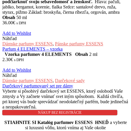
podčiarknuť svoju sebavedomosť a ženskosť.
Hlava: pačuli,
jablko, bergamot, korenie, fialka Srdce: santalové drevo, ruža,
styrax, pižmo Základ: broskyňa, čierna ríbezľa, orgován, ambra
Obsah
50 ml
36.00
€
s DPH
Add to Wishlist
Náhľad
Dámske parfumy ESSENS
,
Pánske parfumy ESSENS
Parfum 4 ELEMENTS – vzorka
Vzorka parfumov 4 ELEMENTS
Obsah
2 ml
2.30
€
s DPH
Add to Wishlist
Náhľad
Dámske parfumy ESSENS
,
Darčekové sady
Darčekový parfumovaný set pre dámy
Vyberte si pôsobivý darčekový set ESSENS, ktorý oslobodí Vaše
zmysly a Vy začnete vnímať svet iným spôsobom. Každá chvíľa,
pri ktorej vás bude sprevádzať neodolateľný parfém, bude jedinečná
a neopakovateľná.
NÁKUP BEZ REGISTRÁCIE
STIAHNITE SI Katalóg parfumov ESSENS HNEĎ
a vyberte
si luxusnú vôňu, ktorú vníma aj Vaše okolie