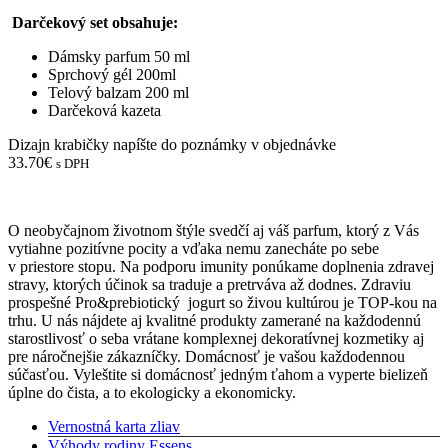
Darčekový set obsahuje:
Dámsky parfum 50 ml
Sprchový gél 200ml
Telový balzam 200 ml
Darčeková kazeta
Dizajn krabičky napíšte do poznámky v objednávke
33.70
€
s DPH
O neobyčajnom životnom štýle svedčí aj váš parfum, ktorý z Vás
vytiahne pozitívne pocity a vďaka nemu zanecháte po sebe
v priestore stopu. Na podporu imunity ponúkame doplnenia zdravej
stravy, ktorých účinok sa traduje a pretrváva až dodnes. Zdraviu
prospešné Pro&prebiotický jogurt so živou kultúrou je TOP-kou na
trhu. U nás nájdete aj kvalitné produkty zamerané na každodennú
starostlivosť o seba vrátane komplexnej dekoratívnej kozmetiky aj
pre náročnejšie zákazníčky. Domácnosť je vašou každodennou
súčasťou. Vyleštite si domácnosť jedným ťahom a vyperte bielizeň
úplne do čista, a to ekologicky a ekonomicky.
Vernostná karta zliav
Výhody rodiny Essens