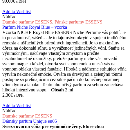
90.00
€
s DPH
Add to Wishlist
Náhľad
Dámske parfumy ESSENS
,
Pánske parfumy ESSENS
Parfum Niche Royal Blue – vzorka
Vzorka NICHE Royal Blue ESSENS Niche Perfume vás pohltí. Je
to posadnutosť, vášeň… Je to tajomstvo ukryté v spojení tradičného
remesla a ušľachtilých prírodných ingrediencií. Je to maximálny
dôraz na dokonalú súhru a vyváženosť jedinečných vôní. Staňte sa
výnimočnými, načúvajte vlastným zmyslom a prežite
nezabudnuteľné okamžiky, pretože parfumy niche vás prevedú
svetom mágie a kúziel, otvoria svet spomienok a unesú vás na
vonnom oblaku vlastnej fantázie. Hlboká a nádherne strhujúca vôňa
vytvára nekonečné emócie. Otvára sa drevitými a zelenými tónmi
postupne sa prelínajúcimi cez silné pačuli do konečnej omamnej
vône dymu a tabaku. Tento uhrančivý parfum za sebou zanecháva
hlbokú intenzívnu stopu.
Obsah
2 ml
2.30
€
s DPH
Add to Wishlist
Náhľad
Dámske parfumy ESSENS
Dámsky parfum Unique eu05
Svieža ovocná vôňa pre výnimočné ženy, ktoré chcú