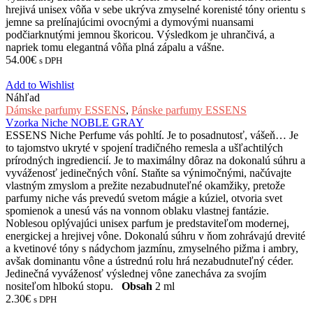
hrejivá unisex vôňa v sebe ukrýva zmyselné korenisté tóny orientu s
jemne sa prelínajúcimi ovocnými a dymovými nuansami
podčiarknutými jemnou škoricou. Výsledkom je uhrančivá, a
napriek tomu elegantná vôňa plná zápalu a vášne.
54.00
€
s DPH
Add to Wishlist
Náhľad
Dámske parfumy ESSENS
,
Pánske parfumy ESSENS
Vzorka Niche NOBLE GRAY
ESSENS Niche Perfume vás pohltí. Je to posadnutosť, vášeň… Je
to tajomstvo ukryté v spojení tradičného remesla a ušľachtilých
prírodných ingrediencií. Je to maximálny dôraz na dokonalú súhru a
vyváženosť jedinečných vôní. Staňte sa výnimočnými, načúvajte
vlastným zmyslom a prežite nezabudnuteľné okamžiky, pretože
parfumy niche vás prevedú svetom mágie a kúziel, otvoria svet
spomienok a unesú vás na vonnom oblaku vlastnej fantázie.
Noblesou oplývajúci unisex parfum je predstaviteľom modernej,
energickej a hrejivej vône. Dokonalú súhru v ňom zohrávajú drevité
a kvetinové tóny s nádychom jazmínu, zmyselného pižma i ambry,
avšak dominantu vône a ústrednú rolu hrá nezabudnuteľný céder.
Jedinečná vyváženosť výslednej vône zanecháva za svojím
nositeľom hlbokú stopu.
Obsah
2 ml
2.30
€
s DPH