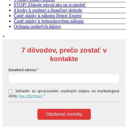
STOP! Získajte návod ako na si zarobiť
4 kroky k osobnej a finančnej slobode
Časté otázky k nákupu členov Essens
Časté otázky k jednorázovému nákupu
Ochrana osobných údajov
×
7 dôvodov, prečo zostať v
kontakte
Emailová adresa
Súhlasím so spracovaním osobných údajov na marketingové
účely.
Viac informácií
*
Odoberať novinky