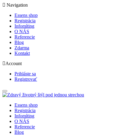
Navigation
Essens shop
Registrácia
Infomíting
O NÁS
Referencie
Blog
Zdarma
Kontakt
Account
Prihláste sa
Registrovať
Essens shop
Registrácia
Infomíting
O NÁS
Referencie
Blog