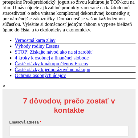
prospešné Pro&prebiotický jogurt so živou kultúrou je TOP-kou na
trhu. U nás nájdete aj kvalitné produkty zamerané na každodennú
starostlivosť o seba vrátane komplexnej dekoratívnej kozmetiky aj
pre náročnejšie zákazníčky. Domácnosť je vašou každodennou
súčasťou. Vyleštite si domácnosť jedným ťahom a vyperte bielizeň
úplne do čista, a to ekologicky a ekonomicky.
Vernostná karta zliav
Výhody rodiny Essens
STOP! Získajte návod ako na si zarobiť
4 kroky k osobnej a finančnej slobode
Časté otázky k nákupu členov Essens
Časté otázky k jednorázovému nákupu
Ochrana osobných údajov
×
7 dôvodov, prečo zostať v
kontakte
Emailová adresa