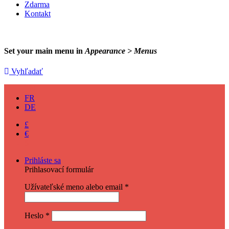
Zdarma
Kontakt
Set your main menu in
Appearance > Menus
Vyhľadať
EN
FR
DE
£
€
$
Prihláste sa
Prihlasovací formulár
Užívateľské meno alebo email
*
Heslo
*