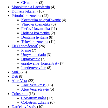
CHudnutie
(3)
Monolaurin a Lactoferrin
(4)
Domáca lekáreň
(10)
Prírodná kozmetika
(42)
Kozmetika na opaľovanie
(4)
Vlasová kozmetika
(6)
Pleťová kozmetika
(11)
Holiaca kozmetika
(2)
Dentálna hygiena
(8)
Telová kozmetika
(11)
EKO domácnosť
(26)
Pranie
(7)
Umývanie riadu
(3)
Upratovanie
(2)
upratovanie -koncentráty
(7)
Interiérové vône
(8)
Muži
(23)
Deti
(8)
Aloe Vera
(22)
Aloe Vera krása
(16)
Aloe Vera zdravie
(5)
Colostrum
(18)
Colostrum krása
(12)
Colostrum zdravie
(6)
Darčekové sady
(10)