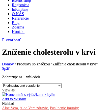
Essens shop
Registrácia
Infomíting
O NÁS
Referencie
Blog
Zdarma
Kontakt
Vyhľadať
Zníženie cholesterolu v krvi
Domov
/
Produkty so značkou “Zníženie cholesterolu v krvi”
Späť
Zobrazuje sa 1 výsledok
View as:
Add to Wishlist
Náhľad
Aloe Vera
,
Aloe Vera zdravie
,
Posilnenie imunity