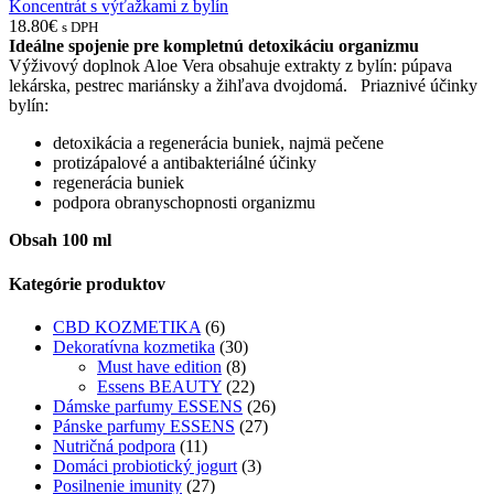
Koncentrát s výťažkami z bylín
18.80
€
s DPH
Ideálne spojenie pre kompletnú detoxikáciu organizmu
Výživový doplnok Aloe Vera obsahuje extrakty z bylín: púpava
lekárska, pestrec mariánsky a žihľava dvojdomá. Priaznivé účinky
bylín:
detoxikácia a regenerácia buniek, najmä pečene
protizápalové a antibakteriálné účinky
regenerácia buniek
podpora obranyschopnosti organizmu
Obsah 100 ml
Kategórie produktov
CBD KOZMETIKA
(6)
Dekoratívna kozmetika
(30)
Must have edition
(8)
Essens BEAUTY
(22)
Dámske parfumy ESSENS
(26)
Pánske parfumy ESSENS
(27)
Nutričná podpora
(11)
Domáci probiotický jogurt
(3)
Posilnenie imunity
(27)