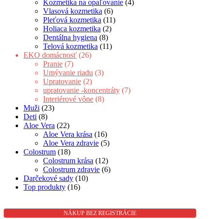
Kozmetika na opaľovanie
(4)
Vlasová kozmetika
(6)
Pleťová kozmetika
(11)
Holiaca kozmetika
(2)
Dentálna hygiena
(8)
Telová kozmetika
(11)
EKO domácnosť
(26)
Pranie
(7)
Umývanie riadu
(3)
Upratovanie
(2)
upratovanie -koncentráty
(7)
Interiérové vône
(8)
Muži
(23)
Deti
(8)
Aloe Vera
(22)
Aloe Vera krása
(16)
Aloe Vera zdravie
(5)
Colostrum
(18)
Colostrum krása
(12)
Colostrum zdravie
(6)
Darčekové sady
(10)
Top produkty
(16)
NÁKUP BEZ REGISTRÁCIE