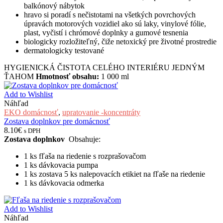
balkónový nábytok
hravo si poradí s nečistotami na všetkých povrchových
úpravách motorových vozidiel ako sú laky, vinylové fólie,
plast, vyčistí i chrómové doplnky a gumové tesnenia
biologicky rozložiteľný, čiže netoxický pre životné prostredie
dermatologicky testované
HYGIENICKÁ ČISTOTA CELÉHO INTERIÉRU JEDNÝM
ŤAHOM
Hmotnosť obsahu:
1 000 ml
Add to Wishlist
Náhľad
EKO domácnosť
,
upratovanie -koncentráty
Zostava doplnkov pre domácnosť
8.10
€
s DPH
Zostava doplnkov
Obsahuje:
1 ks fľaša na riedenie s rozprašovačom
1 ks dávkovacia pumpa
1 ks zostava 5 ks nalepovacích etikiet na fľaše na riedenie
1 ks dávkovacia odmerka
Add to Wishlist
Náhľad