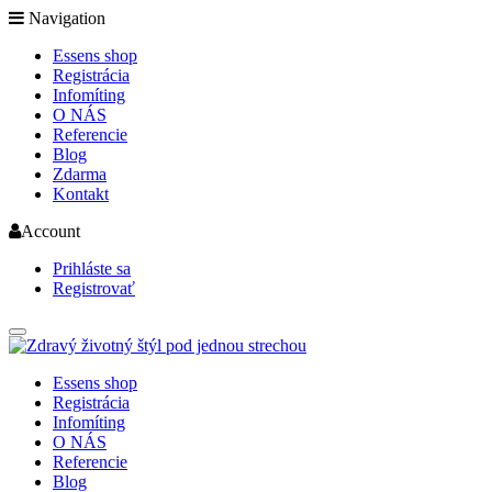
Navigation
Essens shop
Registrácia
Infomíting
O NÁS
Referencie
Blog
Zdarma
Kontakt
Account
Prihláste sa
Registrovať
Essens shop
Registrácia
Infomíting
O NÁS
Referencie
Blog