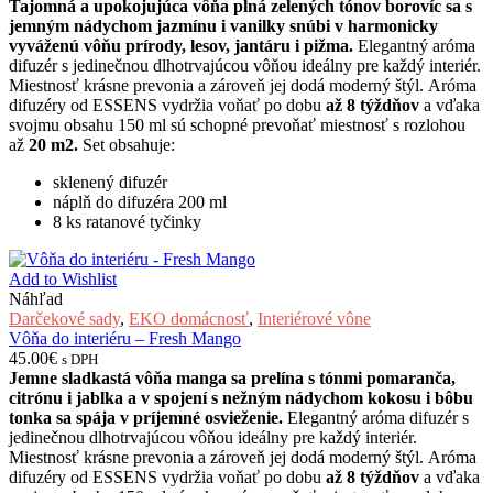
Tajomná a upokojujúca vôňa plná zelených tónov borovíc sa s
jemným nádychom jazmínu i vanilky snúbi v harmonicky
vyváženú vôňu prírody, lesov, jantáru i pižma.
Elegantný aróma
difuzér s jedinečnou dlhotrvajúcou vôňou ideálny pre každý interiér.
Miestnosť krásne prevonia a zároveň jej dodá moderný štýl. Aróma
difuzéry od ESSENS vydržia voňať po dobu
až 8 týždňov
a vďaka
svojmu obsahu 150 ml sú schopné prevoňať miestnosť s rozlohou
až
20 m2.
Set obsahuje:
sklenený difuzér
náplň do difuzéra 200 ml
8 ks ratanové tyčinky
Add to Wishlist
Náhľad
Darčekové sady
,
EKO domácnosť
,
Interiérové vône
Vôňa do interiéru – Fresh Mango
45.00
€
s DPH
Jemne sladkastá vôňa manga sa prelína s tónmi pomaranča,
citrónu i jablka a v spojení s nežným nádychom kokosu i bôbu
tonka sa spája v príjemné osvieženie.
Elegantný aróma difuzér s
jedinečnou dlhotrvajúcou vôňou ideálny pre každý interiér.
Miestnosť krásne prevonia a zároveň jej dodá moderný štýl. Aróma
difuzéry od ESSENS vydržia voňať po dobu
až 8 týždňov
a vďaka