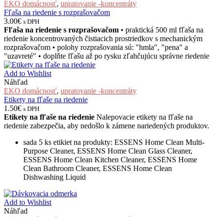
EKO domácnosť
,
upratovanie -koncentráty
Fľaša na riedenie s rozprašovačom
3.00
€
s DPH
Fľaša na riedenie s rozprašovačom
• praktická 500 ml fľaša na
riedenie koncentrovaných čistiacich prostriedkov s mechanickým
rozprašovačom • polohy rozprašovania sú: "hmla", "pena" a
"uzavreté" • doplňte fľašu až po rysku zľahčujúcu správne riedenie
Add to Wishlist
Náhľad
EKO domácnosť
,
upratovanie -koncentráty
Etikety na fľaše na riedenie
1.50
€
s DPH
Etikety na fľaše na riedenie
Nalepovacie etikety na fľaše na
riedenie zabezpečia, aby nedošlo k zámene nariedených produktov.
sada 5 ks etikiet na produkty: ESSENS Home Clean Multi-
Purpose Cleaner, ESSENS Home Clean Glass Cleaner,
ESSENS Home Clean Kitchen Cleaner, ESSENS Home
Clean Bathroom Cleaner, ESSENS Home Clean
Dishwashing Liquid
Add to Wishlist
Náhľad