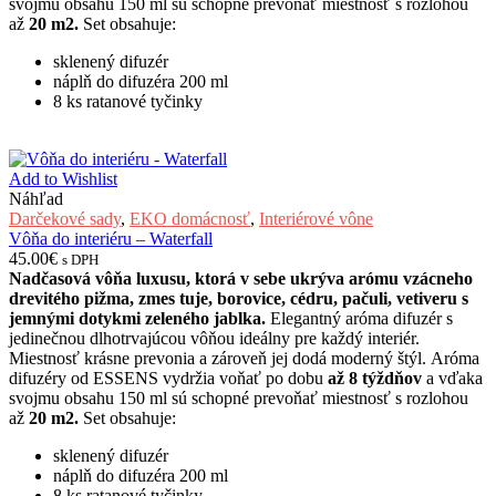
svojmu obsahu 150 ml sú schopné prevoňať miestnosť s rozlohou
až
20 m2.
Set obsahuje:
sklenený difuzér
náplň do difuzéra 200 ml
8 ks ratanové tyčinky
Add to Wishlist
Náhľad
Darčekové sady
,
EKO domácnosť
,
Interiérové vône
Vôňa do interiéru – Waterfall
45.00
€
s DPH
Nadčasová vôňa luxusu, ktorá v sebe ukrýva arómu vzácneho
drevitého pižma, zmes tuje, borovice, cédru, pačuli, vetiveru s
jemnými dotykmi zeleného jablka.
Elegantný aróma difuzér s
jedinečnou dlhotrvajúcou vôňou ideálny pre každý interiér.
Miestnosť krásne prevonia a zároveň jej dodá moderný štýl. Aróma
difuzéry od ESSENS vydržia voňať po dobu
až 8 týždňov
a vďaka
svojmu obsahu 150 ml sú schopné prevoňať miestnosť s rozlohou
až
20 m2.
Set obsahuje:
sklenený difuzér
náplň do difuzéra 200 ml
8 ks ratanové tyčinky