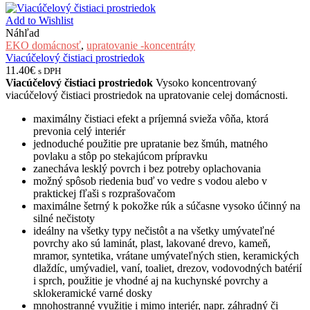
Add to Wishlist
Náhľad
EKO domácnosť
,
upratovanie -koncentráty
Viacúčelový čistiaci prostriedok
11.40
€
s DPH
Viacúčelový čistiaci prostriedok
V
ysoko koncentrovaný
viacúčelový čistiaci prostriedok na upratovanie celej domácnosti.
maximálny čistiaci efekt a príjemná svieža vôňa, ktorá
prevonia celý interiér
jednoduché použitie pre upratanie bez šmúh, matného
povlaku a stôp po stekajúcom prípravku
zanecháva lesklý povrch i bez potreby oplachovania
možný spôsob riedenia buď vo vedre s vodou alebo v
praktickej fľaši s rozprašovačom
maximálne šetrný k pokožke rúk a súčasne vysoko účinný na
silné nečistoty
ideálny na všetky typy nečistôt a na všetky umývateľné
povrchy ako sú laminát, plast, lakované drevo, kameň,
mramor, syntetika, vrátane umývateľných stien, keramických
dlaždíc, umývadiel, vaní, toaliet, drezov, vodovodných batérií
i sprch, použitie je vhodné aj na kuchynské povrchy a
sklokeramické varné dosky
mnohostranné využitie i mimo interiér, napr. záhradný či