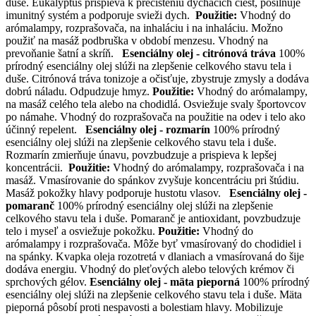
duše. Eukalyptus prispieva k prečisteniu dýchacích ciest, posilňuje
imunitný systém a podporuje svieži dych.
Použitie:
Vhodný do
arómalampy, rozprašovača, na inhaláciu i na inhaláciu. Možno
použiť na masáž podbruška v období menzesu. Vhodný na
prevoňanie šatní a skríň.
Esenciálny olej - citrónová tráva
100%
prírodný esenciálny olej slúži na zlepšenie celkového stavu tela i
duše. Citrónová tráva tonizoje a očisťuje, zbystruje zmysly a dodáva
dobrú náladu. Odpudzuje hmyz.
Použitie:
Vhodný do arómalampy,
na masáž celého tela alebo na chodidlá. Osviežuje svaly športovcov
po námahe. Vhodný do rozprašovača na použitie na odev i telo ako
účinný repelent.
Esenciálny olej - rozmarín
100% prírodný
esenciálny olej slúži na zlepšenie celkového stavu tela i duše.
Rozmarín zmierňuje únavu, povzbudzuje a prispieva k lepšej
koncentrácii.
Použitie:
Vhodný do arómalampy, rozprašovača i na
masáž. Vmasírovanie do spánkov zvyšuje koncentráciu pri štúdiu.
Masáž pokožky hlavy podporuje hustotu vlasov.
Esenciálny olej -
pomaranč
100% prírodný esenciálny olej slúži na zlepšenie
celkového stavu tela i duše. Pomaranč je antioxidant, povzbudzuje
telo i myseľ a osviežuje pokožku.
Použitie:
Vhodný do
arómalampy i rozprašovača. Môže byť vmasírovaný do chodidiel i
na spánky. Kvapka oleja rozotretá v dlaniach a vmasírovaná do šije
dodáva energiu. Vhodný do pleťových alebo telových krémov či
sprchových gélov.
Esenciálny olej - mäta pieporná
100% prírodný
esenciálny olej slúži na zlepšenie celkového stavu tela i duše. Mäta
pieporná pôsobí proti nespavosti a bolestiam hlavy. Mobilizuje