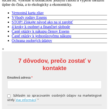
súčasťou. Vyleštite si domácnosť jedným ťahom a vyperte bielizeň
úplne do čista, a to ekologicky a ekonomicky.
Vernostná karta zliav
Výhody rodiny Essens
STOP! Získajte návod ako na si zarobiť
4 kroky k osobnej a finančnej slobode
Časté otázky k nákupu členov Essens
Časté otázky k jednorázovému nákupu
Ochrana osobných údajov
×
7 dôvodov, prečo zostať v
kontakte
Emailová adresa
Súhlasím so spracovaním osobných údajov na marketingové
účely.
Viac informácií
*