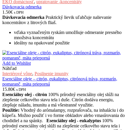
EKO domácnosť
,
upratovanie -koncentráty
Dávkovacia odmerka
1.50
€
s DPH
Dávkovacia odmerka
Praktický lievik uľahčuje nalievanie
koncentrátov z litrových fliaš.
vďaka vyznačeným ryskám umožňuje odmeranie presného
množstva koncentrátu
ideálny na opakované použitie
Add to Wishlist
Náhľad
Interiérové vône
,
Posilnenie imunity
Esenciálne oleje – citrón, eukaliptus, citrónová tráva, rozmarín,
pomaranč, mäta prieporná
15.80
€
s DPH
Esenciálny olej - citrón
100% prírodný esenciálny olej slúži na
zlepšenie celkového stavu tela i duše. Citrón dodáva energiu,
zlepšuje náladu, imunitu a má všestranné využitie.
Použitie:
Vhodný do arómalampy, rozprašovača, na inhaláciu i do
kúpeľa. Možno použiť i vo forme obkladov alebo vmasírovania do
chodidiel a na spánky.
Esenciálny olej - eukalyptus
100%
prírodný esenciálny olej slúži na zlepšenie celkového stavu tela i