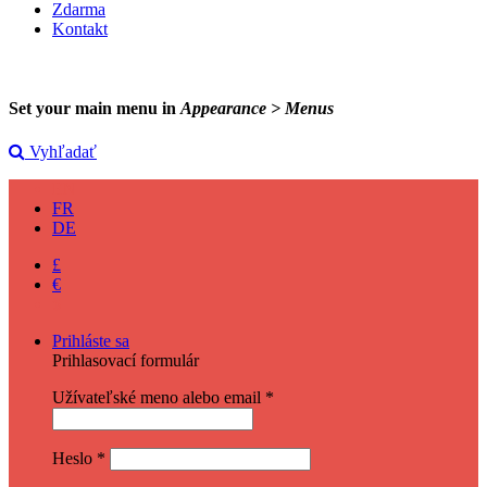
Zdarma
Kontakt
Set your main menu in
Appearance > Menus
Vyhľadať
EN
FR
DE
£
€
$
Prihláste sa
Prihlasovací formulár
Užívateľské meno alebo email
*
Heslo
*