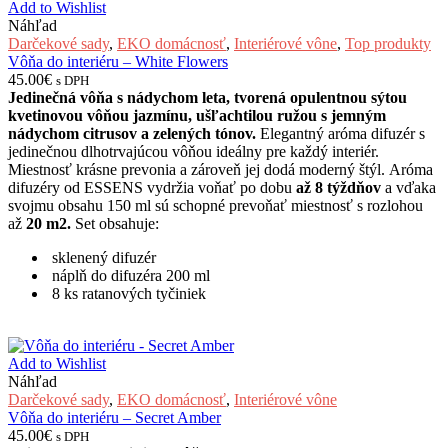
Add to Wishlist
Náhľad
Darčekové sady
,
EKO domácnosť
,
Interiérové vône
,
Top produkty
Vôňa do interiéru – White Flowers
45.00
€
s DPH
Jedinečná vôňa s nádychom leta, tvorená opulentnou sýtou
kvetinovou vôňou jazmínu, ušľachtilou ružou s jemným
nádychom citrusov a zelených tónov.
Elegantný aróma difuzér s
jedinečnou dlhotrvajúcou vôňou ideálny pre každý interiér.
Miestnosť krásne prevonia a zároveň jej dodá moderný štýl. Aróma
difuzéry od ESSENS vydržia voňať po dobu
až 8 týždňov
a vďaka
svojmu obsahu 150 ml sú schopné prevoňať miestnosť s rozlohou
až
20 m2.
Set obsahuje:
sklenený difuzér
náplň do difuzéra 200 ml
8 ks ratanových tyčiniek
Add to Wishlist
Náhľad
Darčekové sady
,
EKO domácnosť
,
Interiérové vône
Vôňa do interiéru – Secret Amber
45.00
€
s DPH