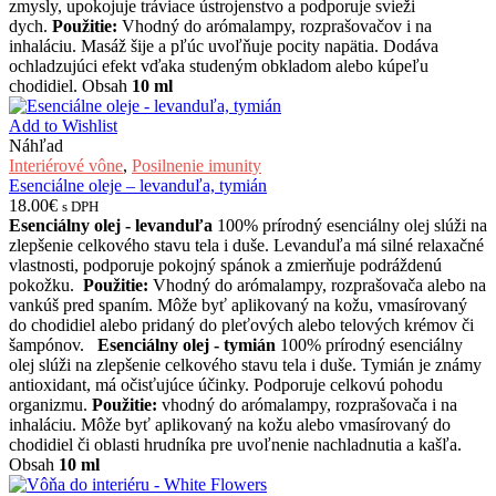
zmysly, upokojuje tráviace ústrojenstvo a podporuje svieži
dych.
Použitie:
Vhodný do arómalampy, rozprašovačov i na
inhaláciu. Masáž šije a pľúc uvoľňuje pocity napätia. Dodáva
ochladzujúci efekt vďaka studeným obkladom alebo kúpeľu
chodidiel. Obsah
10 ml
Add to Wishlist
Náhľad
Interiérové vône
,
Posilnenie imunity
Esenciálne oleje – levanduľa, tymián
18.00
€
s DPH
Esenciálny olej - levanduľa
100% prírodný esenciálny olej slúži na
zlepšenie celkového stavu tela i duše. Levanduľa má silné relaxačné
vlastnosti, podporuje pokojný spánok a zmierňuje podráždenú
pokožku.
Použitie:
Vhodný do arómalampy, rozprašovača alebo na
vankúš pred spaním. Môže byť aplikovaný na kožu, vmasírovaný
do chodidiel alebo pridaný do pleťových alebo telových krémov či
šampónov.
Esenciálny olej - tymián
100% prírodný esenciálny
olej slúži na zlepšenie celkového stavu tela i duše. Tymián je známy
antioxidant, má očisťujúce účinky. Podporuje celkovú pohodu
organizmu.
Použitie:
vhodný do arómalampy, rozprašovača i na
inhaláciu. Môže byť aplikovaný na kožu alebo vmasírovaný do
chodidiel či oblasti hrudníka pre uvoľnenie nachladnutia a kašľa.
Obsah
10 ml