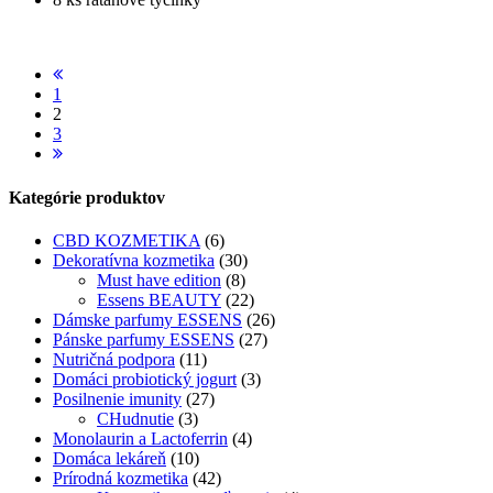
1
2
3
Kategórie produktov
CBD KOZMETIKA
(6)
Dekoratívna kozmetika
(30)
Must have edition
(8)
Essens BEAUTY
(22)
Dámske parfumy ESSENS
(26)
Pánske parfumy ESSENS
(27)
Nutričná podpora
(11)
Domáci probiotický jogurt
(3)
Posilnenie imunity
(27)
CHudnutie
(3)
Monolaurin a Lactoferrin
(4)
Domáca lekáreň
(10)
Prírodná kozmetika
(42)