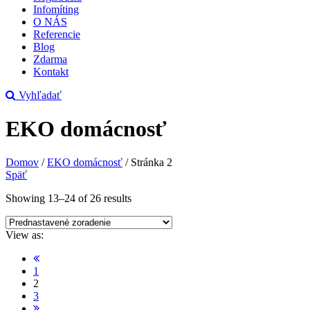
Infomíting
O NÁS
Referencie
Blog
Zdarma
Kontakt
Vyhľadať
EKO domácnosť
Domov
/
EKO domácnosť
/
Stránka 2
Späť
Showing 13–24 of 26 results
View as:
1
2
3