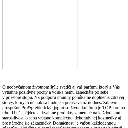
O neobyčajnom životnom štýle svedčí aj váš parfum, ktorý z Vás
vytiahne pozitívne pocity a vďaka nemu zanecháte po sebe
v priestore stopu. Na podporu imunity ponúkame doplnenia zdravej
stravy, ktorých účinok sa traduje a pretrváva až dodnes. Zdraviu
prospešné Pro&prebiotický jogurt so živou kultúrou je TOP-kou na
trhu. U nás nájdete aj kvalitné produkty zamerané na každodennú
starostlivosť o seba vrátane komplexnej dekoratívnej kozmetiky aj
pre náročnejšie zákazníčky. Domácnosť je vašou každodennou