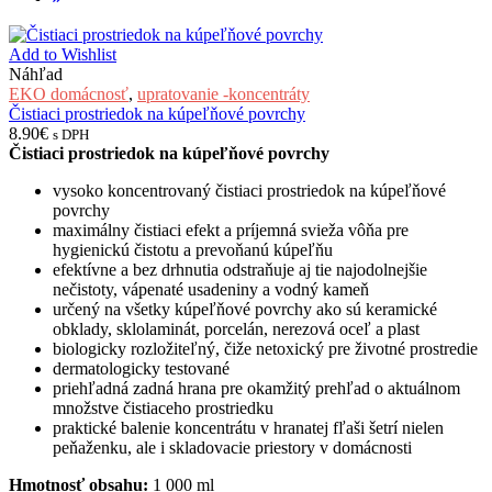
Add to Wishlist
Náhľad
EKO domácnosť
,
upratovanie -koncentráty
Čistiaci prostriedok na kúpeľňové povrchy
8.90
€
s DPH
Čistiaci prostriedok na kúpeľňové povrchy
vysoko koncentrovaný čistiaci prostriedok na kúpeľňové
povrchy
maximálny čistiaci efekt a príjemná svieža vôňa pre
hygienickú čistotu a prevoňanú kúpeľňu
efektívne a bez drhnutia odstraňuje aj tie najodolnejšie
nečistoty, vápenaté usadeniny a vodný kameň
určený na všetky kúpeľňové povrchy ako sú keramické
obklady, sklolaminát, porcelán, nerezová oceľ a plast
biologicky rozložiteľný, čiže netoxický pre životné prostredie
dermatologicky testované
priehľadná zadná hrana pre okamžitý prehľad o aktuálnom
množstve čistiaceho prostriedku
praktické balenie koncentrátu v hranatej fľaši šetrí nielen
peňaženku, ale i skladovacie priestory v domácnosti
Hmotnosť obsahu:
1 000 ml